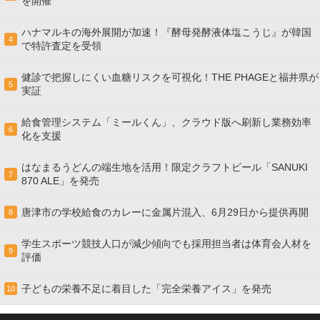
を開催
ハナマルキの海外展開が加速！『酵母発酵液体塩こうじ』が韓国
4
で特許査定を受領
健診で把握しにくい血糖リスクを可視化！THE PHAGEと福井県が
5
実証
給食管理システム「ミールくん」、クラウド版へ刷新し業務効率
6
化を支援
はなまるうどんの端生地を活用！限定クラフトビール「SANUKI
7
870 ALE」を発売
唐津市の学校給食のカレーに金属片混入、6月29日から提供再開
8
学生スポーツ競技人口が減少傾向でも採用担当者は体育会人材を
9
評価
子どもの栄養不足に着目した「完全栄養アイス」を発売
10