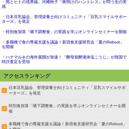
・熊とヒトの境界線。河﨑秋子『夜明けのハントレス』が問う生の実
感
・日本豆乳協会、管理栄養士向けコミュニティ「豆乳スマイルサポー
ターズ」を発足
・特別食加算「嚥下調整食」の実践を学ぶオンラインセミナーを開催
・多職種で食の尊厳支援を議論！新宿食支援研究会「夏のReboot」
を開催
・ハナマルキの海外展開が加速！『酵母発酵液体塩こうじ』が韓国で
特許査定を受領
アクセスランキング
日本豆乳協会、管理栄養士向けコミュニティ「豆乳スマイルサポ
1
ーターズ」を発足
特別食加算「嚥下調整食」の実践を学ぶオンラインセミナーを開
2
催
多職種で食の尊厳支援を議論！新宿食支援研究会「夏のReboot」
3