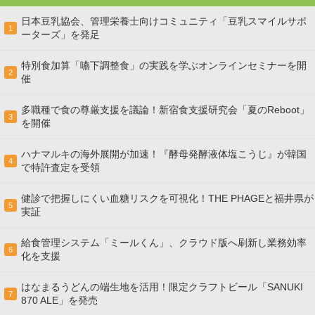
日本豆乳協会、管理栄養士向けコミュニティ「豆乳スマイルサポ
1
ーターズ」を発足
特別食加算「嚥下調整食」の実践を学ぶオンラインセミナーを開
2
催
多職種で食の尊厳支援を議論！新宿食支援研究会「夏のReboot」
3
を開催
ハナマルキの海外展開が加速！『酵母発酵液体塩こうじ』が韓国
4
で特許査定を受領
健診で把握しにくい血糖リスクを可視化！THE PHAGEと福井県が
5
実証
給食管理システム「ミールくん」、クラウド版へ刷新し業務効率
6
化を支援
はなまるうどんの端生地を活用！限定クラフトビール「SANUKI
7
870 ALE」を発売