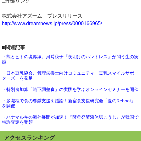
□外部リンク
株式会社アズーム プレスリリース
http://www.dreamnews.jp/press/0000166965/
■関連記事
・熊とヒトの境界線。河﨑秋子『夜明けのハントレス』が問う生の実
感
・日本豆乳協会、管理栄養士向けコミュニティ「豆乳スマイルサポー
ターズ」を発足
・特別食加算「嚥下調整食」の実践を学ぶオンラインセミナーを開催
・多職種で食の尊厳支援を議論！新宿食支援研究会「夏のReboot」
を開催
・ハナマルキの海外展開が加速！『酵母発酵液体塩こうじ』が韓国で
特許査定を受領
アクセスランキング