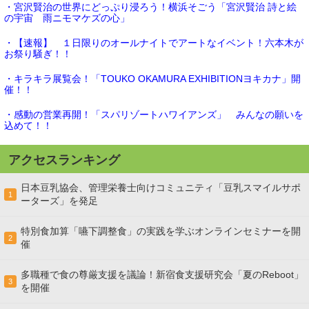
・宮沢賢治の世界にどっぷり浸ろう！横浜そごう「宮沢賢治 詩と絵
の宇宙 雨ニモマケズの心」
・【速報】 １日限りのオールナイトでアートなイベント！六本木が
お祭り騒ぎ！！
・キラキラ展覧会！「TOUKO OKAMURA EXHIBITIONヨキカナ」開
催！！
・感動の営業再開！「スパリゾートハワイアンズ」 みんなの願いを
込めて！！
アクセスランキング
日本豆乳協会、管理栄養士向けコミュニティ「豆乳スマイルサポ
1
ーターズ」を発足
特別食加算「嚥下調整食」の実践を学ぶオンラインセミナーを開
2
催
多職種で食の尊厳支援を議論！新宿食支援研究会「夏のReboot」
3
を開催