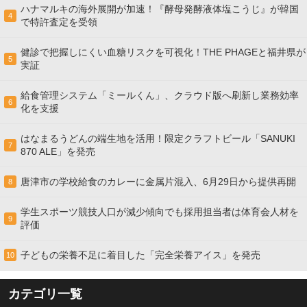
ハナマルキの海外展開が加速！『酵母発酵液体塩こうじ』が韓国
4
で特許査定を受領
健診で把握しにくい血糖リスクを可視化！THE PHAGEと福井県が
5
実証
給食管理システム「ミールくん」、クラウド版へ刷新し業務効率
6
化を支援
はなまるうどんの端生地を活用！限定クラフトビール「SANUKI
7
870 ALE」を発売
唐津市の学校給食のカレーに金属片混入、6月29日から提供再開
8
学生スポーツ競技人口が減少傾向でも採用担当者は体育会人材を
9
評価
子どもの栄養不足に着目した「完全栄養アイス」を発売
10
カテゴリ一覧