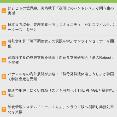
熊とヒトの境界線。河﨑秋子『夜明けのハントレス』が問う生の
1
実感
日本豆乳協会、管理栄養士向けコミュニティ「豆乳スマイルサポ
2
ーターズ」を発足
特別食加算「嚥下調整食」の実践を学ぶオンラインセミナーを開
3
催
多職種で食の尊厳支援を議論！新宿食支援研究会「夏のReboot」
4
を開催
ハナマルキの海外展開が加速！『酵母発酵液体塩こうじ』が韓国
5
で特許査定を受領
健診で把握しにくい血糖リスクを可視化！THE PHAGEと福井県が
6
実証
給食管理システム「ミールくん」、クラウド版へ刷新し業務効率
7
化を支援