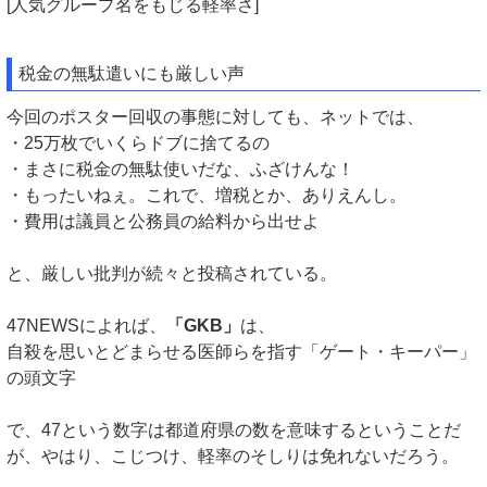
[人気グループ名をもじる軽率さ]
税金の無駄遣いにも厳しい声
今回のポスター回収の事態に対しても、ネットでは、
・25万枚でいくらドブに捨てるの
・まさに税金の無駄使いだな、ふざけんな！
・もったいねぇ。これで、増税とか、ありえんし。
・費用は議員と公務員の給料から出せよ
と、厳しい批判が続々と投稿されている。
47NEWSによれば、
「GKB」
は、
自殺を思いとどまらせる医師らを指す「ゲート・キーパー」
の頭文字
で、47という数字は都道府県の数を意味するということだ
が、やはり、こじつけ、軽率のそしりは免れないだろう。