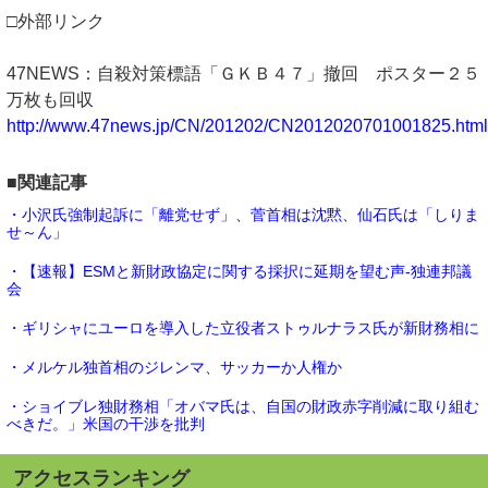
□外部リンク
47NEWS：自殺対策標語「ＧＫＢ４７」撤回 ポスター２５
万枚も回収
http://www.47news.jp/CN/201202/CN2012020701001825.html
■関連記事
・小沢氏強制起訴に「離党せず」、菅首相は沈黙、仙石氏は「しりま
せ～ん」
・【速報】ESMと新財政協定に関する採択に延期を望む声-独連邦議
会
・ギリシャにユーロを導入した立役者ストゥルナラス氏が新財務相に
・メルケル独首相のジレンマ、サッカーか人権か
・ショイブレ独財務相「オバマ氏は、自国の財政赤字削減に取り組む
べきだ。」米国の干渉を批判
アクセスランキング