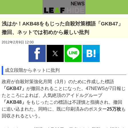
浅はか！AKB48をもじった自殺対策標語「GKB47」
撤回、ネットでは初めから厳しい批判
2012年2月9日 12:00
成立段階からネットに批判
政府が自殺対策強化月間（3月）のために作成した標語
「GKB47」
が撤回されることになった。47NEWSが7日報じ
たところによれば、人気絶頂のアイドルグループ
「AKB48」
をもじったこの標語は不謹慎と指摘され、撤回
に追い込まれた。同時に、既に印刷済みのポスター
25万枚
も
回収されるという。