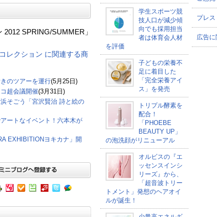
学生スポーツ競
プレス
技人口が減少傾
向でも採用担当
12 SPRING/SUMMER」
広告に
者は体育会人材
を評価
ガールズコレクション に関連する商
子どもの栄養不
足に着目した
「完全栄養アイ
付きのツアーを運行
(5月25日)
ス」を発売
ニコ超会議開催
(3月31日)
浜そごう「宮沢賢治 詩と絵の
トリプル酵素を
配合！
でアートなイベント！六本木が
「PHOEBE
BEAUTY UP」
 EXHIBITIONヨキカナ」開
の泡洗顔がリニューアル
オルビスの『エ
ッセンスインシ
リーズ』から、
「超音波トリー
トメント」発想のヘアオイ
ルが誕生！
少量高エネルギ