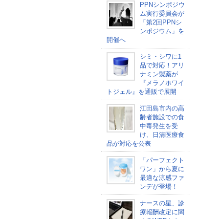
PPNシンポジウ
ム実行委員会が
「第2回PPNシ
ンポジウム」を
開催へ
シミ・シワに1
品で対応！アリ
ナミン製薬が
『メラノホワイ
トジェル』を通販で展開
江田島市内の高
齢者施設での食
中毒発生を受
け、日清医療食
品が対応を公表
「パーフェクト
ワン」から夏に
最適な涼感ファ
ンデが登場！
ナースの星、診
療報酬改定に関