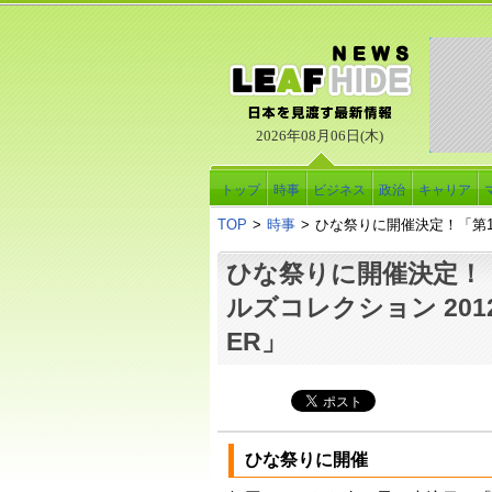
2026年08月06日(木)
トップ
時事
ビジネス
政治
キャリア
TOP
>
時事
>
ひな祭りに開催決定！「第14回
ひな祭りに開催決定！「
ルズコレクション 2012 
ER」
ひな祭りに開催