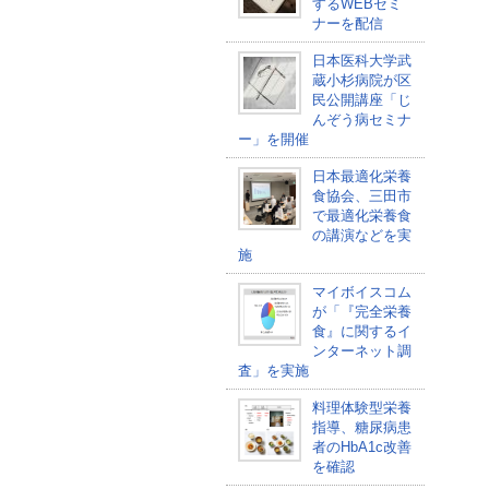
するWEBセミ
ナーを配信
日本医科大学武
蔵小杉病院が区
民公開講座「じ
んぞう病セミナ
ー」を開催
日本最適化栄養
食協会、三田市
で最適化栄養食
の講演などを実
施
マイボイスコム
が「『完全栄養
食』に関するイ
ンターネット調
査」を実施
料理体験型栄養
指導、糖尿病患
者のHbA1c改善
を確認