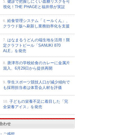
5.
健診で把握しにくい血糖リスクを可
視化！THE PHAGEと福井県が実証
6.
給食管理システム「ミールくん」、
クラウド版へ刷新し業務効率化を支援
7.
はなまるうどんの端生地を活用！限
定クラフトビール「SANUKI 870
ALE」を発売
8.
唐津市の学校給食のカレーに金属片
混入、6月29日から提供再開
9.
学生スポーツ競技人口が減少傾向で
も採用担当者は体育会人材を評価
10.
子どもの栄養不足に着目した「完
全栄養アイス」を発売
合わせ
・ご感想