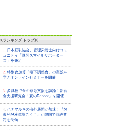
スランキング トップ10
1.
日本豆乳協会、管理栄養士向けコミ
ュニティ「豆乳スマイルサポーター
ズ」を発足
2.
特別食加算「嚥下調整食」の実践を
学ぶオンラインセミナーを開催
3.
多職種で食の尊厳支援を議論！新宿
食支援研究会「夏のReboot」を開催
4.
ハナマルキの海外展開が加速！『酵
母発酵液体塩こうじ』が韓国で特許査
定を受領