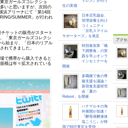
トレス』が問う
東京ガールズコレクショ
生の実感
多いと思いますが、次回の
、横浜アリーナにて「第14回
日本豆乳協会、
RING/SUMMER」が行われ
管理栄養士向け
コミュニティ
「豆乳スマイル
一般チケットの販売がスタート
サポーターズ」を発足
。「東京ガールズコレクシ
アクセ
年から始まり、「日本のリアル
特別食加算「嚥
されてきました。
下調整食」の実
践を学ぶオンラ
場で携帯から購入できると
インセミナーを
規模は年々拡大されている
開催
多職種で食の尊
厳支援を議論！
新宿食支援研究
会「夏の
Reboot」を開催
ハナマルキの海
外展開が加速！
『酵母発酵液体
塩こうじ』が韓
国で特許査定を受領