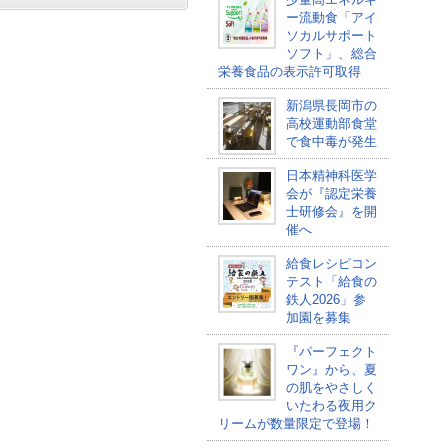
ー流動食「アイ
ソカルサポート
ソフト」、総合
栄養食品の表示許可取得
新潟県長岡市の
高校運動部食堂
で食中毒が発生
日本精神科医学
会が『認定栄養
士研修会』を開
催へ
給食レシピコン
テスト「給食の
鉄人2026」参
加園を募集
『パーフェクト
ワン』から、夏
の肌をやさしく
いたわる夜用ク
リームが数量限定で登場！