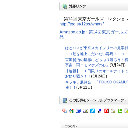
「第14回 東京ガールズコレクション 20
http://tgc.st/12ss/whats/
Amazon.co.jp : 第14回東京
品
はとバスが東京スカイツリーの見学
ニコ動を地上にだいたい再現！ニコ
宮沢賢治の世界にどっぷり浸ろう！横
宇宙 雨ニモマケズの心」
(3月24日)
【速報】 １日限りのオールナイト
お祭り騒ぎ！！
(3月24日)
キラキラ展覧会！「TOUKO OKAMURA
催！！
(3月21日)