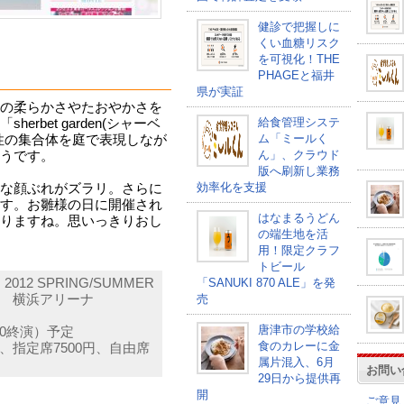
健診で把握しに
くい血糖リスク
を可視化！THE
PHAGEと福井
県が実証
の柔らかさやたおやかさを
給食管理システ
rbet garden(シャーベ
ム「ミールく
性の集合体を庭で表現しなが
ん」、クラウド
うです。
版へ刷新し業務
効率化を支援
な顔ぶれがズラリ。さらに
す。お雛様の日に開催され
はなまるうどん
りますね。思いっきりおし
の端生地を活
用！限定クラフ
トビール
12 SPRING/SUMMER
「SANUKI 870 ALE」を発
0 横浜アリーナ
売
唐津市の学校給
:30終演）予定
食のカレーに金
円、指定席7500円、自由席
属片混入、6月
お問い
29日から提供再
開
ご意見