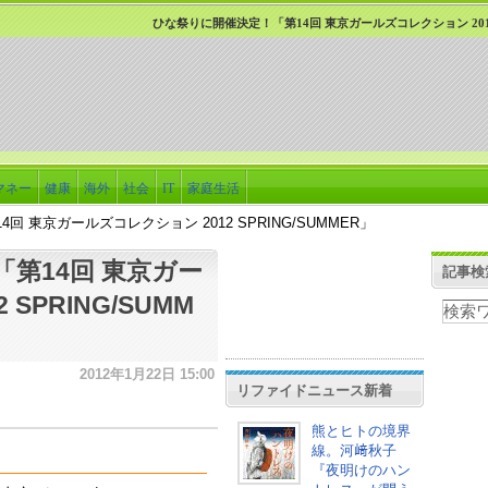
ひな祭りに開催決定！「第14回 東京ガールズコレクション 2012 
マネー
健康
海外
社会
IT
家庭生活
 東京ガールズコレクション 2012 SPRING/SUMMER」
第14回 東京ガー
記事検
SPRING/SUMM
2012年1月22日 15:00
リファイドニュース新着
熊とヒトの境界
線。河﨑秋子
『夜明けのハン