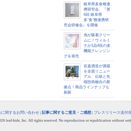
岐阜県多食種連
携研究会、『第
6回 岐阜県
多“食”種連携研
究会研修会』を開催
泡が吸着クリー
ムに！ウィルミ
ナが1品4役の多
機能クレンジン
グを発売
佐嘉酒造が酒蔵
を全面リニュー
アル、伝統と先
端技術融合の新
拠点！商品ラインナップも
刷新
告に関するお問い合わせ
|
記事に関するご意見・ご感想
|
プレスリリース送付
6 leaf-hide, Inc. All rights reserved. No reproduction or republication without wri