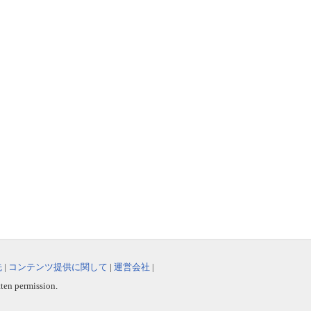
先
|
コンテンツ提供に関して
|
運営会社
|
tten permission.