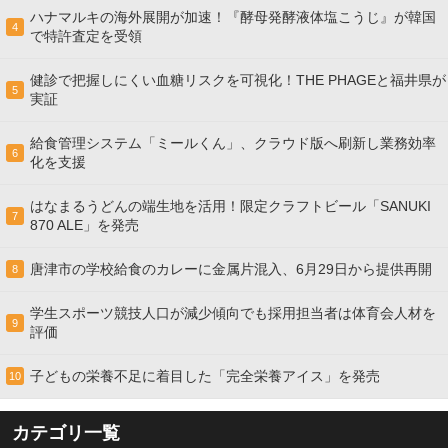
ハナマルキの海外展開が加速！『酵母発酵液体塩こうじ』が韓国
4
で特許査定を受領
健診で把握しにくい血糖リスクを可視化！THE PHAGEと福井県が
5
実証
給食管理システム「ミールくん」、クラウド版へ刷新し業務効率
6
化を支援
はなまるうどんの端生地を活用！限定クラフトビール「SANUKI
7
870 ALE」を発売
唐津市の学校給食のカレーに金属片混入、6月29日から提供再開
8
学生スポーツ競技人口が減少傾向でも採用担当者は体育会人材を
9
評価
子どもの栄養不足に着目した「完全栄養アイス」を発売
10
カテゴリ一覧