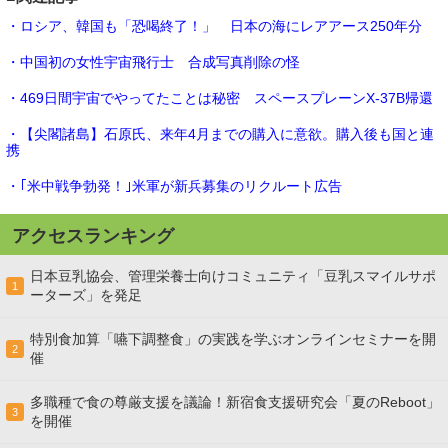
・ロシア、韓国も「恐喝終了！」 日本の海にレアアース250年分
・中国初の女性宇宙飛行士 合成写真削除の怪
・469日間宇宙でやってたことは秘密 スペースプレーンX-37B帰還
・【尖閣諸島】石原氏、来年4月までの購入に意欲。購入後も国と連
携
・｢米中戦争勃発！｣米軍が新兵募集のリクルート広告
アクセスランキング
日本豆乳協会、管理栄養士向けコミュニティ「豆乳スマイルサポ
1
ーターズ」を発足
特別食加算「嚥下調整食」の実践を学ぶオンラインセミナーを開
2
催
多職種で食の尊厳支援を議論！新宿食支援研究会「夏のReboot」
3
を開催