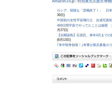
Amazon.co.jp : 特別展北京故宮
ロシア、韓国も「恐喝終了！」 日本
30日)
中国初の女性宇宙飛行士 合成写真
469日間宇宙でやってたことは秘密 ス
月27日)
【尖閣諸島】石原氏、来年4月までの
(6月13日)
｢米中戦争勃発！｣米軍が新兵募集の