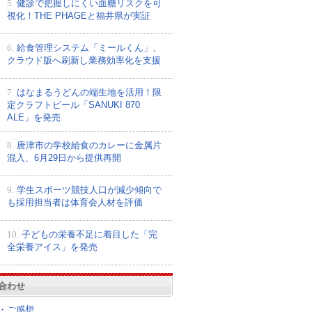
5.
健診で把握しにくい血糖リスクを可
視化！THE PHAGEと福井県が実証
6.
給食管理システム「ミールくん」、
クラウド版へ刷新し業務効率化を支援
7.
はなまるうどんの端生地を活用！限
定クラフトビール「SANUKI 870
ALE」を発売
8.
唐津市の学校給食のカレーに金属片
混入、6月29日から提供再開
9.
学生スポーツ競技人口が減少傾向で
も採用担当者は体育会人材を評価
10.
子どもの栄養不足に着目した「完
全栄養アイス」を発売
合わせ
・ご感想