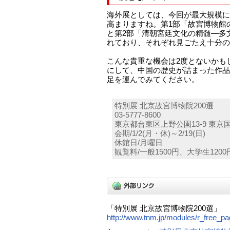
海外展としては、今回が最大規模に
高まりますね。第1部「故宮博物館
と第2部「清朝宮廷文化の精髄―多
れており、それぞれ見ごたえ十分の
こんな貴重な機会は2度とないかも
にして、中国の歴史が詰まった作品
足を運んでみてください。
特別展 北京故宮博物院200選
03-5777-8600
東京都台東区上野公園13-9 東京
会期/1/2(月・休)～2/19(日)
休館日/月曜日
観覧料/一般1500円、大学生1200
「特別展 北京故宮博物院200選」
http://www.tnm.jp/modules/r_free_p