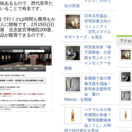
トレス』が問う
統あるもので、歴代皇帝た
生の実感
いることで有名です。
日本豆乳協会、
まで行くのは時間も費用もか
管理栄養士向け
に朗報です。2月19日(日)
コミュニティ
展 北京故宮博物院200選」
「豆乳スマイル
品が鑑賞できるのです。
サポーターズ」を発足
アクセ
特別食加算「嚥
下調整食」の実
践を学ぶオンラ
インセミナーを
開催
多職種で食の尊
厳支援を議論！
新宿食支援研究
会「夏の
Reboot」を開催
ハナマルキの海
外展開が加速！
『酵母発酵液体
塩こうじ』が韓
国で特許査定を受領