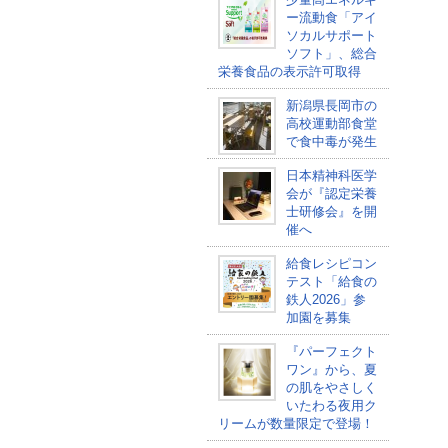
ー流動食「アイ
ソカルサポート
ソフト」、総合
栄養食品の表示許可取得
新潟県長岡市の
高校運動部食堂
で食中毒が発生
日本精神科医学
会が『認定栄養
士研修会』を開
催へ
給食レシピコン
テスト「給食の
鉄人2026」参
加園を募集
『パーフェクト
ワン』から、夏
の肌をやさしく
いたわる夜用ク
リームが数量限定で登場！