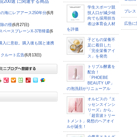
博物院200選 に関連する商品
学生スポーツ競
プレス
の海にレアアース250年分
(6月
技人口が減少傾
向でも採用担当
広告に
者は体育会人材
削除の怪
(6月27日)
を評価
ペースプレーンX-37B帰還
(6
子どもの栄養不
購入に意欲。購入後も国と連携
足に着目した
「完全栄養アイ
リクルート広告
(6月13日)
ス」を発売
トリプル酵素を
配合！
「PHOEBE
BEAUTY UP」
の泡洗顔がリニューアル
オルビスの『エ
ッセンスインシ
リーズ』から、
「超音波トリー
トメント」発想のヘアオイ
ルが誕生！
少量高エネルギ