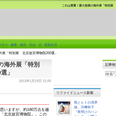
これは貴重！最大規模の海外展「特別展 
マネー
健康
海外
社会
IT
家庭生活
展「特別展 北京故宮博物院200選」
の海外展「特別
記事検
0選」
2012年1月19日 11:00
リファイドニュース新着
熊とヒトの境界
線。河﨑秋子
思いますが、約180万点を越
『夜明けのハン
「北京故宮博物院」。この