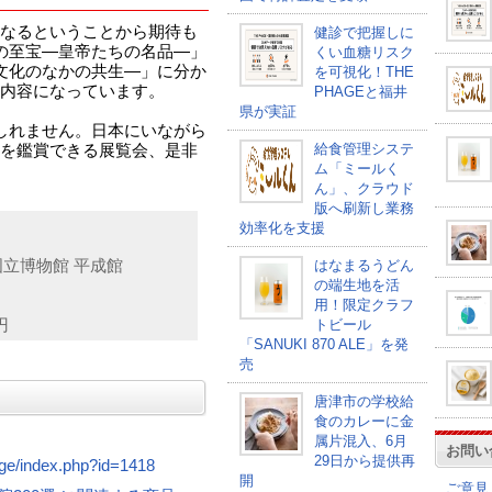
なるということから期待も
健診で把握しに
の至宝―皇帝たちの名品―」
くい血糖リスク
文化のなかの共生―」に分か
を可視化！THE
内容になっています。
PHAGEと福井
県が実証
しれません。日本にいながら
給食管理システ
を鑑賞できる展覧会、是非
ム「ミールく
ん」、クラウド
版へ刷新し業務
効率化を支援
国立博物館 平成館
はなまるうどん
の端生地を活
用！限定クラフ
円
トビール
「SANUKI 870 ALE」を発
売
唐津市の学校給
食のカレーに金
属片混入、6月
お問い
29日から提供再
age/index.php?id=1418
開
ご意見