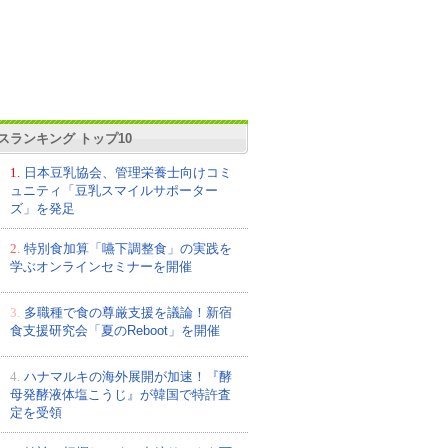
スランキング トップ10
1.
日本豆乳協会、管理栄養士向けコミ
ュニティ「豆乳スマイルサポーター
ズ」を発足
2.
特別食加算「嚥下調整食」の実践を
学ぶオンラインセミナーを開催
3.
多職種で食の尊厳支援を議論！新宿
食支援研究会「夏のReboot」を開催
4.
ハナマルキの海外展開が加速！『酵
母発酵液体塩こうじ』が韓国で特許査
定を受領