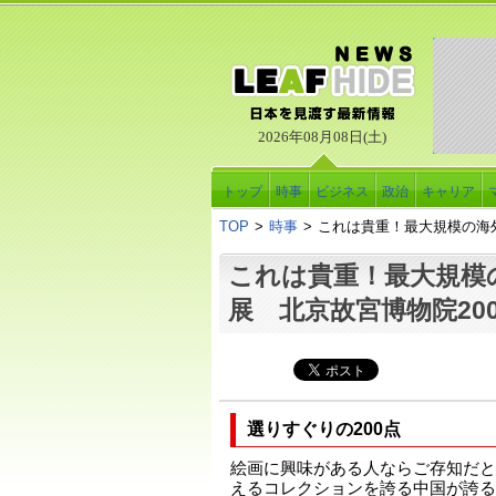
2026年08月08日(土)
トップ
時事
ビジネス
政治
キャリア
TOP
>
時事
>
これは貴重！最大規模の海外
これは貴重！最大規模
展 北京故宮博物院20
選りすぐりの200点
絵画に興味がある人ならご存知だと
えるコレクションを誇る中国が誇る