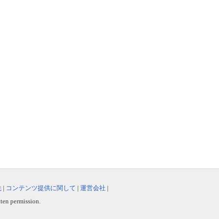
先
|
コンテンツ提供に関して
|
運営会社
|
tten permission.