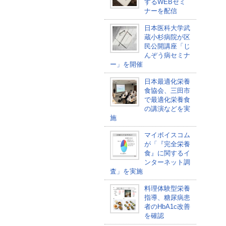
するWEBセミ
ナーを配信
日本医科大学武
蔵小杉病院が区
民公開講座「じ
んぞう病セミナ
ー」を開催
日本最適化栄養
食協会、三田市
で最適化栄養食
の講演などを実
施
マイボイスコム
が「『完全栄養
食』に関するイ
ンターネット調
査」を実施
料理体験型栄養
指導、糖尿病患
者のHbA1c改善
を確認