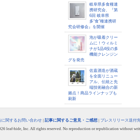
岐阜県多食種連
携研究会、『第
6回 岐阜県
多“食”種連携研
究会研修会』を開催
泡が吸着クリー
ムに！ウィルミ
ナが1品4役の多
機能クレンジン
グを発売
佐嘉酒造が酒蔵
を全面リニュー
アル、伝統と先
端技術融合の新
拠点！商品ラインナップも
刷新
告に関するお問い合わせ
|
記事に関するご意見・ご感想
|
プレスリリース送付
6 leaf-hide, Inc. All rights reserved. No reproduction or republication without wri