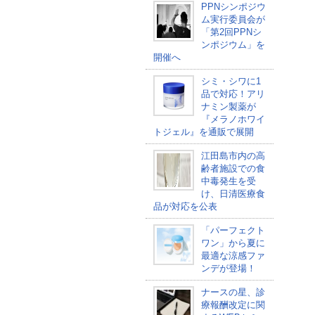
PPNシンポジウ
ム実行委員会が
「第2回PPNシ
ンポジウム」を
開催へ
シミ・シワに1
品で対応！アリ
ナミン製薬が
『メラノホワイ
トジェル』を通販で展開
江田島市内の高
齢者施設での食
中毒発生を受
け、日清医療食
品が対応を公表
「パーフェクト
ワン」から夏に
最適な涼感ファ
ンデが登場！
ナースの星、診
療報酬改定に関