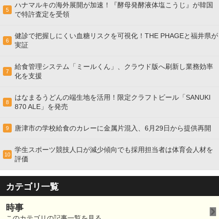
ハナマルキの海外展開が加速！『酵母発酵液体塩こうじ』が韓国
5
で特許査定を受領
健診で把握しにくい血糖リスクを可視化！THE PHAGEと福井県が
6
実証
給食管理システム「ミールくん」、クラウド版へ刷新し業務効率
7
化を支援
はなまるうどんの端生地を活用！限定クラフトビール「SANUKI
8
870 ALE」を発売
唐津市の学校給食のカレーに金属片混入、6月29日から提供再開
9
学生スポーツ競技人口が減少傾向でも採用担当者は体育会人材を
10
評価
カテゴリ一覧
時事
このカテゴリの記事一覧を見る