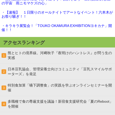
の宇宙 雨ニモマケズの心」
・【速報】 １日限りのオールナイトでアートなイベント！六本木が
お祭り騒ぎ！！
・キラキラ展覧会！「TOUKO OKAMURA EXHIBITIONヨキカナ」開
催！！
アクセスランキング
熊とヒトの境界線。河﨑秋子『夜明けのハントレス』が問う生の
1
実感
日本豆乳協会、管理栄養士向けコミュニティ「豆乳スマイルサポ
2
ーターズ」を発足
特別食加算「嚥下調整食」の実践を学ぶオンラインセミナーを開
3
催
多職種で食の尊厳支援を議論！新宿食支援研究会「夏のReboot」
4
を開催