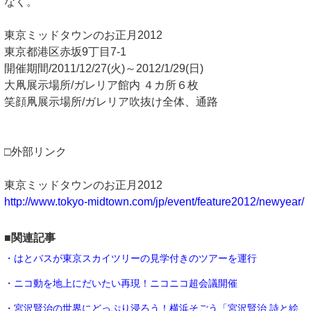
なく。
東京ミッドタウンのお正月2012
東京都港区赤坂9丁目7-1
開催期間/2011/12/27(火)～2012/1/29(日)
大凧展示場所/ガレリア館内 ４カ所６枚
笑顔凧展示場所/ガレリア吹抜け全体、通路
□外部リンク
東京ミッドタウンのお正月2012
http://www.tokyo-midtown.com/jp/event/feature2012/newyear/
■関連記事
・はとバスが東京スカイツリーの見学付きのツアーを運行
・ニコ動を地上にだいたい再現！ニコニコ超会議開催
・宮沢賢治の世界にどっぷり浸ろう！横浜そごう「宮沢賢治 詩と絵