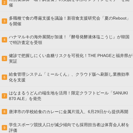
2
催
多職種で食の尊厳支援を議論！新宿食支援研究会「夏のReboot」
3
を開催
ハナマルキの海外展開が加速！『酵母発酵液体塩こうじ』が韓国
4
で特許査定を受領
健診で把握しにくい血糖リスクを可視化！THE PHAGEと福井県が
5
実証
給食管理システム「ミールくん」、クラウド版へ刷新し業務効率
6
化を支援
はなまるうどんの端生地を活用！限定クラフトビール「SANUKI
7
870 ALE」を発売
唐津市の学校給食のカレーに金属片混入、6月29日から提供再開
8
学生スポーツ競技人口が減少傾向でも採用担当者は体育会人材を
9
評価