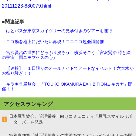
20111223-880079.html
■関連記事
・はとバスが東京スカイツリーの見学付きのツアーを運行
・ニコ動を地上にだいたい再現！ニコニコ超会議開催
・宮沢賢治の世界にどっぷり浸ろう！横浜そごう「宮沢賢治 詩と絵
の宇宙 雨ニモマケズの心」
・【速報】 １日限りのオールナイトでアートなイベント！六本木が
お祭り騒ぎ！！
・キラキラ展覧会！「TOUKO OKAMURA EXHIBITIONヨキカナ」開
催！！
アクセスランキング
日本豆乳協会、管理栄養士向けコミュニティ「豆乳スマイルサポ
1
ーターズ」を発足
特別食加算「嚥下調整食」の実践を学ぶオンラインセミナーを開