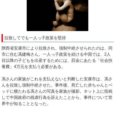
拉致してでも一人っ子政策を堅持
陝西省安康市により拉致され、強制中絶させられたのは、同
市に住む馮建梅さん。一人っ子政策を続ける中国では、2人
目以降の子どもを出産するためには、罰金にあたる「社会扶
養費」4万元を支払う必要がある。
馮さんの家族がこれを支払えないと判断した安康市は、馮さ
んを拉致し強制中絶させた。事件後、死亡した赤ちゃんとベ
ッドに横たわる馮さんの写真を家族が撮影。ネット上に投稿
して中国政府の残虐行為を訴えたことから、事件について世
界中が知ることとなった。