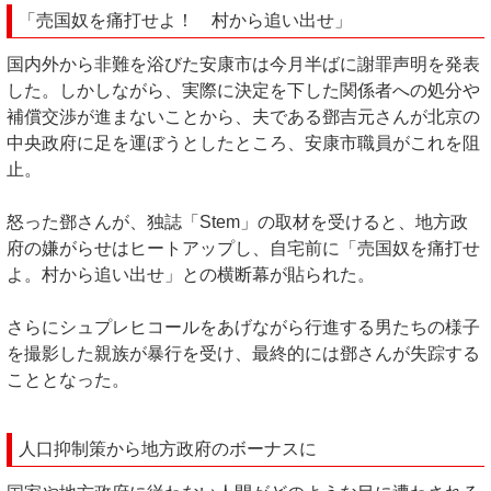
「売国奴を痛打せよ！ 村から追い出せ」
国内外から非難を浴びた安康市は今月半ばに謝罪声明を発表
した。しかしながら、実際に決定を下した関係者への処分や
補償交渉が進まないことから、夫である鄧吉元さんが北京の
中央政府に足を運ぼうとしたところ、安康市職員がこれを阻
止。
怒った鄧さんが、独誌「Stem」の取材を受けると、地方政
府の嫌がらせはヒートアップし、自宅前に「売国奴を痛打せ
よ。村から追い出せ」との横断幕が貼られた。
さらにシュプレヒコールをあげながら行進する男たちの様子
を撮影した親族が暴行を受け、最終的には鄧さんが失踪する
こととなった。
人口抑制策から地方政府のボーナスに