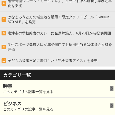
給食管理システム「ミールくん」、クラウド版へ刷新し業務効率
6
化を支援
はなまるうどんの端生地を活用！限定クラフトビール「SANUKI
7
870 ALE」を発売
唐津市の学校給食のカレーに金属片混入、6月29日から提供再開
8
学生スポーツ競技人口が減少傾向でも採用担当者は体育会人材を
9
評価
子どもの栄養不足に着目した「完全栄養アイス」を発売
10
カテゴリ一覧
時事
このカテゴリの記事一覧を見る
ビジネス
このカテゴリの記事一覧を見る