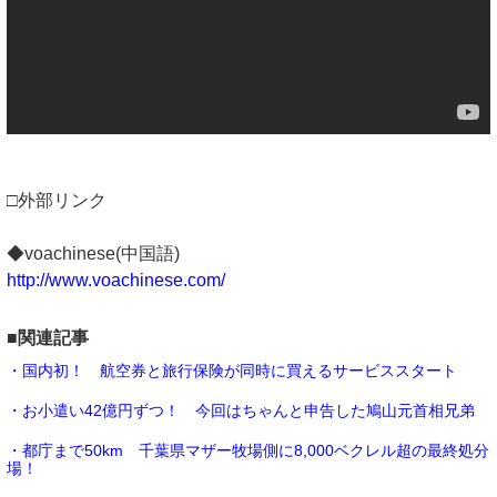
□外部リンク
◆voachinese(中国語)
http://www.voachinese.com/
■関連記事
・国内初！ 航空券と旅行保険が同時に買えるサービススタート
・お小遣い42億円ずつ！ 今回はちゃんと申告した鳩山元首相兄弟
・都庁まで50km 千葉県マザー牧場側に8,000ベクレル超の最終処分
場！