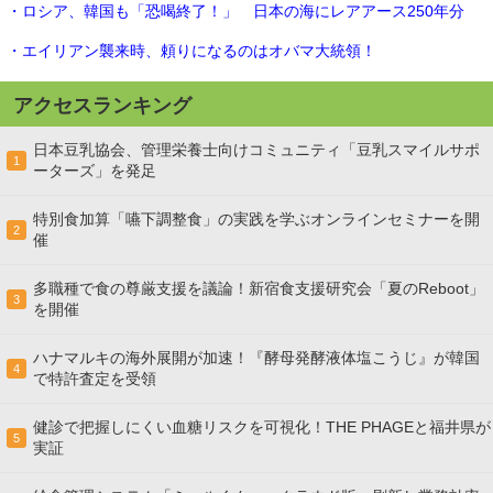
・ロシア、韓国も「恐喝終了！」 日本の海にレアアース250年分
・エイリアン襲来時、頼りになるのはオバマ大統領！
アクセスランキング
日本豆乳協会、管理栄養士向けコミュニティ「豆乳スマイルサポ
1
ーターズ」を発足
特別食加算「嚥下調整食」の実践を学ぶオンラインセミナーを開
2
催
多職種で食の尊厳支援を議論！新宿食支援研究会「夏のReboot」
3
を開催
ハナマルキの海外展開が加速！『酵母発酵液体塩こうじ』が韓国
4
で特許査定を受領
健診で把握しにくい血糖リスクを可視化！THE PHAGEと福井県が
5
実証