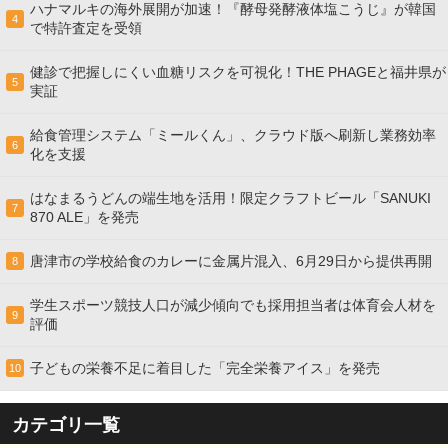
ハナマルキの海外展開が加速！『酵母発酵液体塩こうじ』が韓国
4
で特許査定を受領
健診で把握しにくい血糖リスクを可視化！THE PHAGEと福井県が
5
実証
給食管理システム「ミールくん」、クラウド版へ刷新し業務効率
6
化を支援
はなまるうどんの端生地を活用！限定クラフトビール「SANUKI
7
870 ALE」を発売
唐津市の学校給食のカレーに金属片混入、6月29日から提供再開
8
学生スポーツ競技人口が減少傾向でも採用担当者は体育会人材を
9
評価
子どもの栄養不足に着目した「完全栄養アイス」を発売
10
カテゴリ一覧