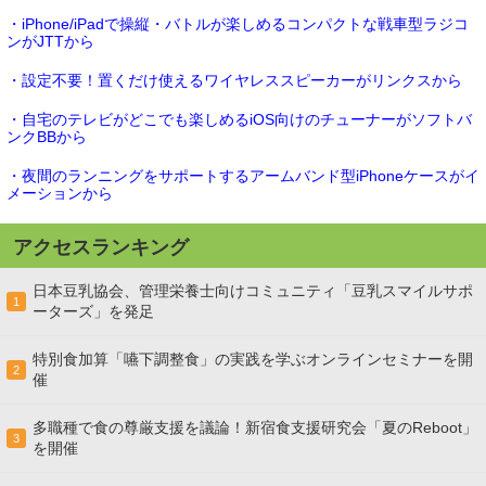
・iPhone/iPadで操縦・バトルが楽しめるコンパクトな戦車型ラジコ
ンがJTTから
・設定不要！置くだけ使えるワイヤレススピーカーがリンクスから
・自宅のテレビがどこでも楽しめるiOS向けのチューナーがソフトバ
ンクBBから
・夜間のランニングをサポートするアームバンド型iPhoneケースがイ
メーションから
アクセスランキング
日本豆乳協会、管理栄養士向けコミュニティ「豆乳スマイルサポ
1
ーターズ」を発足
特別食加算「嚥下調整食」の実践を学ぶオンラインセミナーを開
2
催
多職種で食の尊厳支援を議論！新宿食支援研究会「夏のReboot」
3
を開催