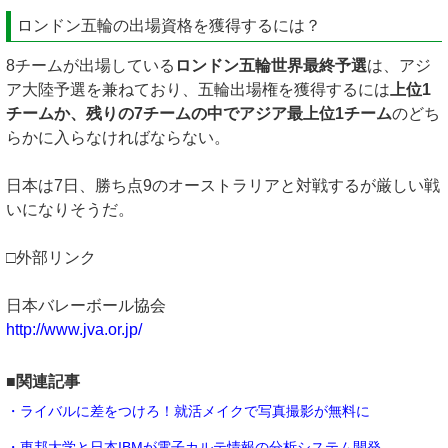
ロンドン五輪の出場資格を獲得するには？
8チームが出場している
ロンドン五輪世界最終予選
は、アジ
ア大陸予選を兼ねており、五輪出場権を獲得するには
上位1
チームか、残りの7チームの中でアジア最上位1チーム
のどち
らかに入らなければならない。
日本は7日、勝ち点9のオーストラリアと対戦するが厳しい戦
いになりそうだ。
□外部リンク
日本バレーボール協会
http://www.jva.or.jp/
■関連記事
・ライバルに差をつけろ！就活メイクで写真撮影が無料に
・東邦大学と日本IBMが電子カルテ情報の分析システム開発