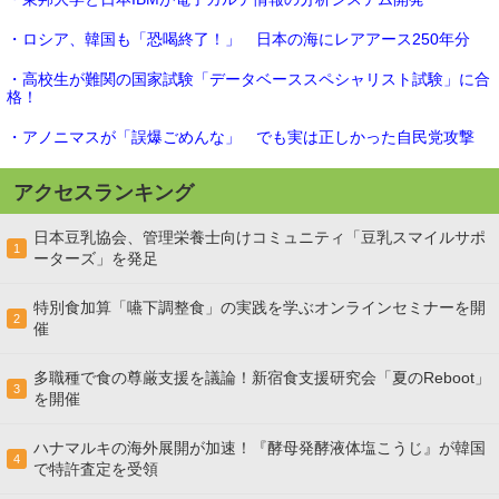
・ロシア、韓国も「恐喝終了！」 日本の海にレアアース250年分
・高校生が難関の国家試験「データベーススペシャリスト試験」に合
格！
・アノニマスが「誤爆ごめんな」 でも実は正しかった自民党攻撃
アクセスランキング
日本豆乳協会、管理栄養士向けコミュニティ「豆乳スマイルサポ
1
ーターズ」を発足
特別食加算「嚥下調整食」の実践を学ぶオンラインセミナーを開
2
催
多職種で食の尊厳支援を議論！新宿食支援研究会「夏のReboot」
3
を開催
ハナマルキの海外展開が加速！『酵母発酵液体塩こうじ』が韓国
4
で特許査定を受領