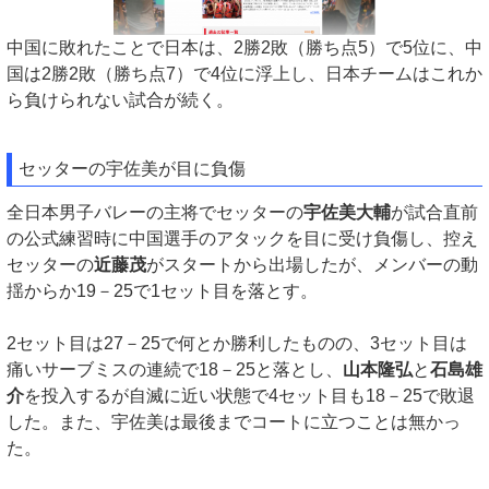
中国に敗れたことで日本は、2勝2敗（勝ち点5）で5位に、中
国は2勝2敗（勝ち点7）で4位に浮上し、日本チームはこれか
ら負けられない試合が続く。
セッターの宇佐美が目に負傷
全日本男子バレーの主将でセッターの
宇佐美大輔
が試合直前
の公式練習時に中国選手のアタックを目に受け負傷し、控え
セッターの
近藤茂
がスタートから出場したが、メンバーの動
揺からか19－25で1セット目を落とす。
2セット目は27－25で何とか勝利したものの、3セット目は
痛いサーブミスの連続で18－25と落とし、
山本隆弘
と
石島雄
介
を投入するが自滅に近い状態で4セット目も18－25で敗退
した。また、宇佐美は最後までコートに立つことは無かっ
た。