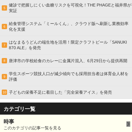
健診で把握しにくい血糖リスクを可視化！THE PHAGEと福井県が
5
実証
給食管理システム「ミールくん」、クラウド版へ刷新し業務効率
6
化を支援
はなまるうどんの端生地を活用！限定クラフトビール「SANUKI
7
870 ALE」を発売
唐津市の学校給食のカレーに金属片混入、6月29日から提供再開
8
学生スポーツ競技人口が減少傾向でも採用担当者は体育会人材を
9
評価
子どもの栄養不足に着目した「完全栄養アイス」を発売
10
カテゴリ一覧
時事
このカテゴリの記事一覧を見る