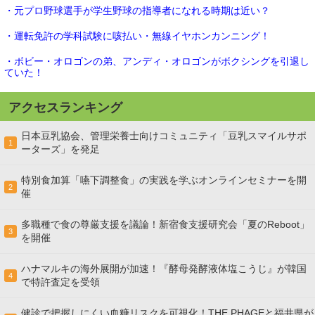
・元プロ野球選手が学生野球の指導者になれる時期は近い？
・運転免許の学科試験に咳払い・無線イヤホンカンニング！
・ボビー・オロゴンの弟、アンディ・オロゴンがボクシングを引退し
ていた！
アクセスランキング
日本豆乳協会、管理栄養士向けコミュニティ「豆乳スマイルサポ
1
ーターズ」を発足
特別食加算「嚥下調整食」の実践を学ぶオンラインセミナーを開
2
催
多職種で食の尊厳支援を議論！新宿食支援研究会「夏のReboot」
3
を開催
ハナマルキの海外展開が加速！『酵母発酵液体塩こうじ』が韓国
4
で特許査定を受領
健診で把握しにくい血糖リスクを可視化！THE PHAGEと福井県が