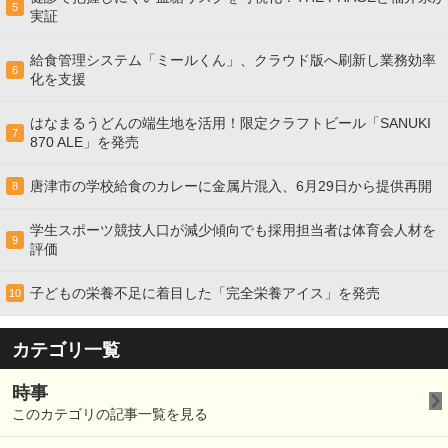
5
実証
給食管理システム「ミールくん」、クラウド版へ刷新し業務効率
6
化を支援
はなまるうどんの端生地を活用！限定クラフトビール「SANUKI
7
870 ALE」を発売
唐津市の学校給食のカレーに金属片混入、6月29日から提供再開
8
学生スポーツ競技人口が減少傾向でも採用担当者は体育会人材を
9
評価
子どもの栄養不足に着目した「完全栄養アイス」を発売
10
カテゴリ一覧
時事
このカテゴリの記事一覧を見る