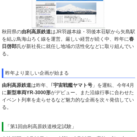
秋田県の
由利高原鉄道
はJR羽越本線・羽後本荘駅から矢島駅
を結ぶ鳥海山ろく線を運営。厳しい経営が続く中、昨年に
春
日啓郎
氏が新社長に就任し地域の活性化などに取り組んでい
る。
昨年より楽しい企画が始まる
由利高原鉄道
は昨年、｢
宇宙戦艦ヤマト号
」を運転、今年4月
に
新型車両YR-3000形
がデビュー、また沿線行事に合わせた
イベント列車を走らせるなど魅力的な企画を次々発信してい
る。
「第1回由利高原鉄道検定試験」