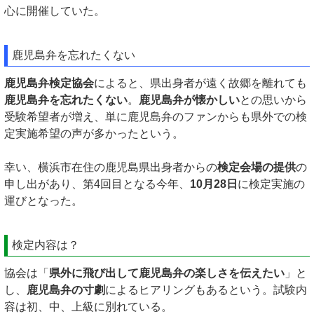
心に開催していた。
鹿児島弁を忘れたくない
鹿児島弁検定協会
によると、県出身者が遠く故郷を離れても
鹿児島弁を忘れたくない
。
鹿児島弁が懐かしい
との思いから
受験希望者が増え、単に鹿児島弁のファンからも県外での検
定実施希望の声が多かったという。
幸い、横浜市在住の鹿児島県出身者からの
検定会場の提供
の
申し出があり、第4回目となる今年、
10月28日
に検定実施の
運びとなった。
検定内容は？
協会は「
県外に飛び出して鹿児島弁の楽しさを伝えたい
」と
し、
鹿児島弁の寸劇
によるヒアリングもあるという。試験内
容は初、中、上級に別れている。