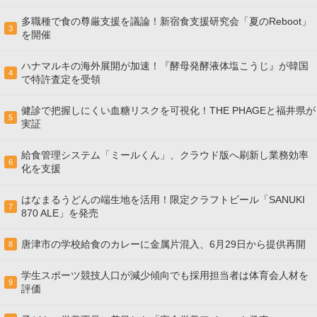
多職種で食の尊厳支援を議論！新宿食支援研究会「夏のReboot」
3
を開催
ハナマルキの海外展開が加速！『酵母発酵液体塩こうじ』が韓国
4
で特許査定を受領
健診で把握しにくい血糖リスクを可視化！THE PHAGEと福井県が
5
実証
給食管理システム「ミールくん」、クラウド版へ刷新し業務効率
6
化を支援
はなまるうどんの端生地を活用！限定クラフトビール「SANUKI
7
870 ALE」を発売
唐津市の学校給食のカレーに金属片混入、6月29日から提供再開
8
学生スポーツ競技人口が減少傾向でも採用担当者は体育会人材を
9
評価