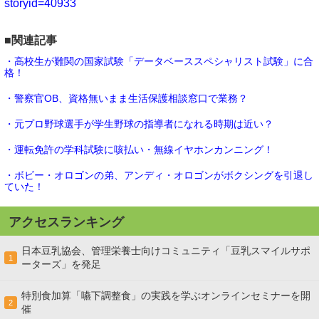
storyid=40933
■関連記事
・高校生が難関の国家試験「データベーススペシャリスト試験」に合
格！
・警察官OB、資格無いまま生活保護相談窓口で業務？
・元プロ野球選手が学生野球の指導者になれる時期は近い？
・運転免許の学科試験に咳払い・無線イヤホンカンニング！
・ボビー・オロゴンの弟、アンディ・オロゴンがボクシングを引退し
ていた！
アクセスランキング
日本豆乳協会、管理栄養士向けコミュニティ「豆乳スマイルサポ
1
ーターズ」を発足
特別食加算「嚥下調整食」の実践を学ぶオンラインセミナーを開
2
催