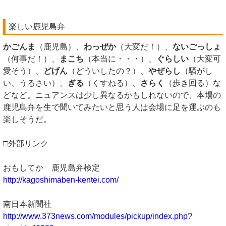
楽しい鹿児島弁
かごんま
（鹿児島）、
わっぜか
（大変だ！）、
ないごっしょ
（何事だ！）、
まこち
（本当に・・・）、
ぐらしい
（大変可
愛そう）、
どげん
（どういしたの？）、
やぜらし
（騒がし
い、うるさい）、
ぎる
（くすねる）、
さらく
（歩き回る）な
どなど。ニュアンスは少し異なるかもしれないので、本場の
鹿児島弁を生で聞いてみたいと思う人は会場に足を運ぶのも
楽しそうだ。
□外部リンク
おもしてか 鹿児島弁検定
http://kagoshimaben-kentei.com/
南日本新聞社
http://www.373news.com/modules/pickup/index.php?