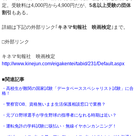
定。受験料は4,000円から4,900円だが、
5名以上受験の団体
割引
もある。
詳細は下記の外部リンク｢
キネマ旬報社 映画検定
｣まで。
□外部リンク
キネマ旬報社 映画検定
http://www.kinejun.com/eigakentei/tabid/231/Default.aspx
■関連記事
・高校生が難関の国家試験「データベーススペシャリスト試験」に合
格！
・警察官OB、資格無いまま生活保護相談窓口で業務？
・元プロ野球選手が学生野球の指導者になれる時期は近い？
・運転免許の学科試験に咳払い・無線イヤホンカンニング！