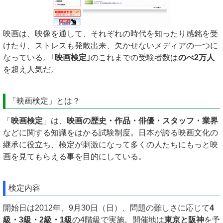
映画は、映像を通して、それぞれの時代を知ったり感銘を受
けたり、ストレスも発散出来、欠かせないメディアの一つに
なっている。｢
映画検定
｣のこれまでの受験者数は
のべ2万人
を超え人気だ。
「映画検定」とは？
「
映画検定
」は、
映画の歴史・作品・俳優・スタッフ・業界
などに関する知識をはかる試験制度。日本が誇る映画文化の
継承に役立ち、検定が刺激になって多くの人たちにもっと映
画を見てもらえる事を目的にしている。
検定内容
開始日は2012年、9月30日（日）、問題の難しさに応じて
4
級・3級・2級・1級
の4階級で実施。開催地は
東京と阪神
を予