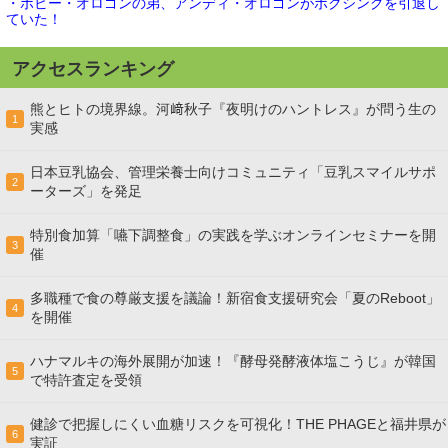
・ボビー・オロゴンの弟、アンディ・オロゴンがボクシングを引退し
ていた！
アクセスランキング
熊とヒトの境界線。河﨑秋子『夜明けのハントレス』が問う生の
1
実感
日本豆乳協会、管理栄養士向けコミュニティ「豆乳スマイルサポ
2
ーターズ」を発足
特別食加算「嚥下調整食」の実践を学ぶオンラインセミナーを開
3
催
多職種で食の尊厳支援を議論！新宿食支援研究会「夏のReboot」
4
を開催
ハナマルキの海外展開が加速！『酵母発酵液体塩こうじ』が韓国
5
で特許査定を受領
健診で把握しにくい血糖リスクを可視化！THE PHAGEと福井県が
6
実証