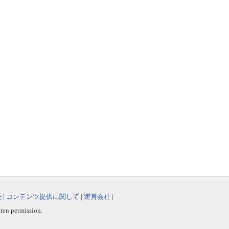
先
|
コンテンツ提供に関して
|
運営会社
|
tten permission.