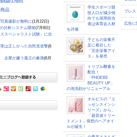
etail/3.html
学生スポーツ競
する商品
プレス
技人口が減少傾
向でも採用担当
で写真撮影が無料に
(1月22日)
広告に
者は体育会人材
報の分析システム開発
(7月9日)
を評価
ーススペシャリスト試験」に合
子どもの栄養不
足に着目した
も実は正しかった自民党攻撃
(6
「完全栄養アイ
ス」を発売
判 企業が嫌う孤立の象徴
(6月
トリプル酵素を
配合！
「PHOEBE
BEAUTY UP」
の泡洗顔がリニューアル
オルビスの『エ
ッセンスインシ
リーズ』から、
「超音波トリー
トメント」発想のヘアオイ
ルが誕生！
少量高エネルギ