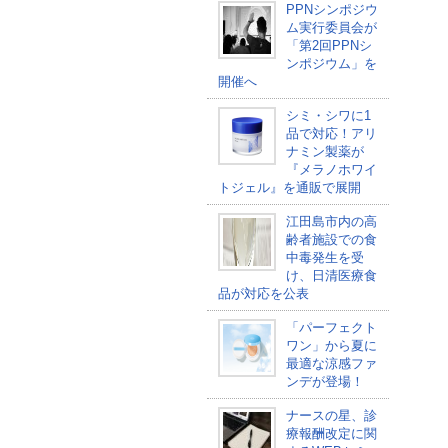
PPNシンポジウ
ム実行委員会が
「第2回PPNシ
ンポジウム」を
開催へ
シミ・シワに1
品で対応！アリ
ナミン製薬が
『メラノホワイ
トジェル』を通販で展開
江田島市内の高
齢者施設での食
中毒発生を受
け、日清医療食
品が対応を公表
「パーフェクト
ワン」から夏に
最適な涼感ファ
ンデが登場！
ナースの星、診
療報酬改定に関