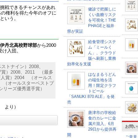
挑戦できるチャンスがあれ
健診で把握しに
格の権利を得た今年のオフに
くい血糖リスク
という。
を可視化！THE
PHAGEと福井
県が実証
給食管理システ
伊丹北高校野球部
から2000
ム「ミールく
受け入団。
ん」、クラウド
版へ刷新し業務
効率化を支援
ベストナイン）2008、
賞）2008、2011 （最多
はなまるうどん
人賞）2004 （オールス
の端生地を活
】 （オールスターベストプ
用！限定クラフ
本シリーズ優秀選手賞）
トビール
「SANUKI 870 ALE」を発
売
 より）
唐津市の学校給
食のカレーに金
属片混入、6月
お問い
29日から提供再
開
ご意見