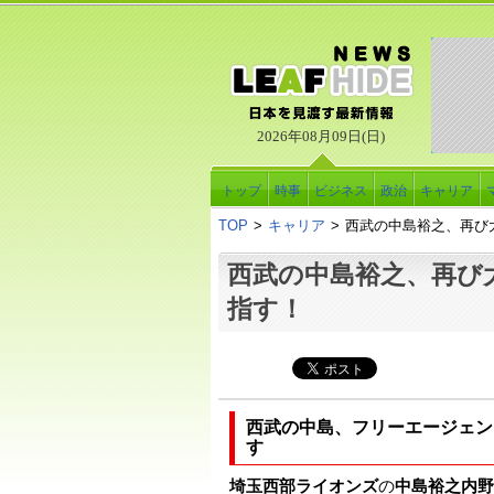
2026年08月09日(日)
トップ
時事
ビジネス
政治
キャリア
TOP
>
キャリア
>
西武の中島裕之、再び
西武の中島裕之、再び
指す！
西武の中島、フリーエージェン
す
埼玉西部ライオンズ
の
中島裕之内野