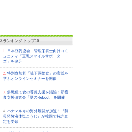
スランキング トップ10
1.
日本豆乳協会、管理栄養士向けコミ
ュニティ「豆乳スマイルサポーター
ズ」を発足
2.
特別食加算「嚥下調整食」の実践を
学ぶオンラインセミナーを開催
3.
多職種で食の尊厳支援を議論！新宿
食支援研究会「夏のReboot」を開催
4.
ハナマルキの海外展開が加速！『酵
母発酵液体塩こうじ』が韓国で特許査
定を受領