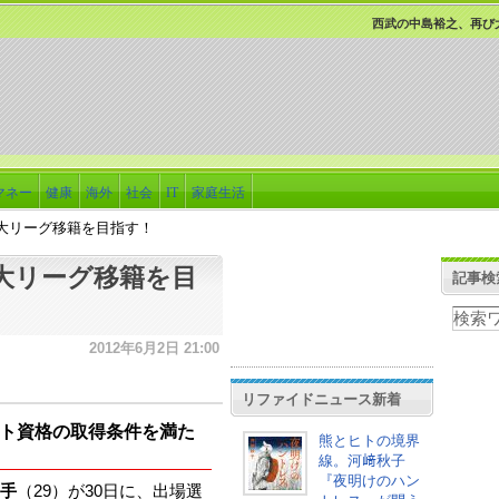
西武の中島裕之、再び
マネー
健康
海外
社会
IT
家庭生活
大リーグ移籍を目指す！
大リーグ移籍を目
記事検
2012年6月2日 21:00
リファイドニュース新着
ト資格の取得条件を満た
熊とヒトの境界
線。河﨑秋子
『夜明けのハン
手
（29）が30日に、出場選