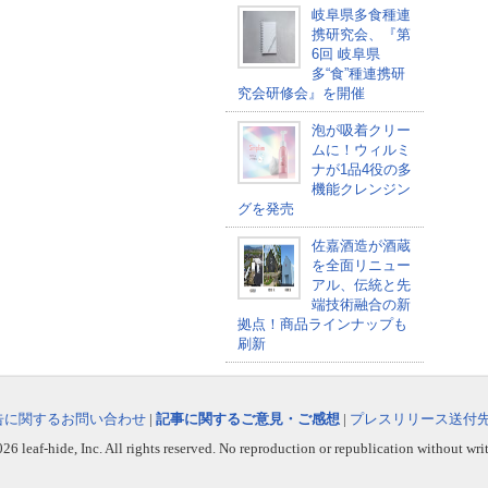
岐阜県多食種連
携研究会、『第
6回 岐阜県
多“食”種連携研
究会研修会』を開催
泡が吸着クリー
ムに！ウィルミ
ナが1品4役の多
機能クレンジン
グを発売
佐嘉酒造が酒蔵
を全面リニュー
アル、伝統と先
端技術融合の新
拠点！商品ラインナップも
刷新
告に関するお問い合わせ
|
記事に関するご意見・ご感想
|
プレスリリース送付
6 leaf-hide, Inc. All rights reserved. No reproduction or republication without wri