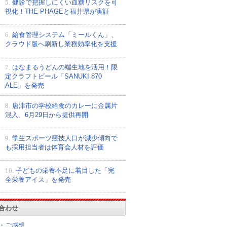
5.
健診で把握しにくい血糖リスクを可
視化！THE PHAGEと福井県が実証
6.
給食管理システム「ミールくん」、
クラウド版へ刷新し業務効率化を支援
7.
はなまるうどんの端生地を活用！限
定クラフトビール「SANUKI 870
ALE」を発売
8.
唐津市の学校給食のカレーに金属片
混入、6月29日から提供再開
9.
学生スポーツ競技人口が減少傾向で
も採用担当者は体育会人材を評価
10.
子どもの栄養不足に着目した「完
全栄養アイス」を発売
合わせ
・ご感想