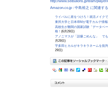
http://www.seibulions.jp/team/player/d
Amazon.co.jp : 中島裕之 に関連
ライバルに差をつけろ！就活メイク
東邦大学と日本IBMが電子カルテ情
高校生が難関の国家試験「データベ
格！
(6月29日)
アノニマスが「誤爆ごめんな」 で
月29日)
宇多田ヒカルがキラキラネームを批
29日)