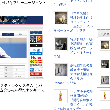
トレス』が問う
も可能なフリーエージェント
生の実感
。
日本豆乳協会、
管理栄養士向け
コミュニティ
「豆乳スマイル
サポーターズ」を発足
アクセ
特別食加算「嚥
下調整食」の実
践を学ぶオンラ
インセミナーを
開催
多職種で食の尊
厳支援を議論！
新宿食支援研究
会「夏の
Reboot」を開催
ポスティングシステム（入札
占交渉権を得た
ヤンキース
ハナマルキの海
外展開が加速！
『酵母発酵液体
塩こうじ』が韓
国で特許査定を受領