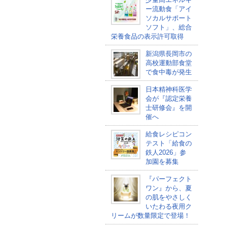
ー流動食「アイ
ソカルサポート
ソフト」、総合
栄養食品の表示許可取得
新潟県長岡市の
高校運動部食堂
で食中毒が発生
日本精神科医学
会が『認定栄養
士研修会』を開
催へ
給食レシピコン
テスト「給食の
鉄人2026」参
加園を募集
『パーフェクト
ワン』から、夏
の肌をやさしく
いたわる夜用ク
リームが数量限定で登場！