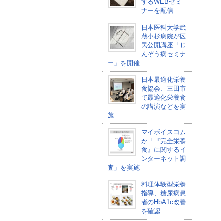
するWEBセミ
ナーを配信
日本医科大学武
蔵小杉病院が区
民公開講座「じ
んぞう病セミナ
ー」を開催
日本最適化栄養
食協会、三田市
で最適化栄養食
の講演などを実
施
マイボイスコム
が「『完全栄養
食』に関するイ
ンターネット調
査」を実施
料理体験型栄養
指導、糖尿病患
者のHbA1c改善
を確認