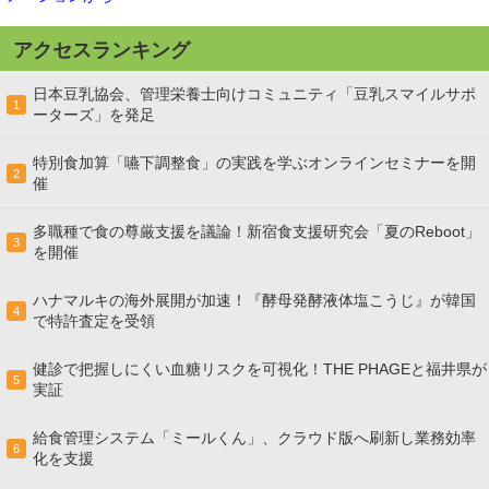
アクセスランキング
日本豆乳協会、管理栄養士向けコミュニティ「豆乳スマイルサポ
1
ーターズ」を発足
特別食加算「嚥下調整食」の実践を学ぶオンラインセミナーを開
2
催
多職種で食の尊厳支援を議論！新宿食支援研究会「夏のReboot」
3
を開催
ハナマルキの海外展開が加速！『酵母発酵液体塩こうじ』が韓国
4
で特許査定を受領
健診で把握しにくい血糖リスクを可視化！THE PHAGEと福井県が
5
実証
給食管理システム「ミールくん」、クラウド版へ刷新し業務効率
6
化を支援