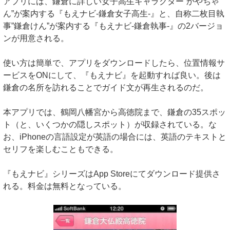
アプリには、鎌倉に詳しい女子高生キャラクター”かやちゃ
ん”が案内する『もえナビ-鎌倉女子高生-』と、自称二枚目執
事”鎌倉けん”が案内する『もえナビ-鎌倉執事-』の2バージョ
ンが用意される。
使い方は簡単で、アプリをダウンロードしたら、位置情報サ
ービスをONにして、『もえナビ』を起動すれば良い。後は
鎌倉の名所を訪れることでガイド文が再生されるのだ。
本アプリでは、鶴岡八幡宮から高徳院まで、鎌倉の35スポッ
ト（と、いくつかの隠しスポット）が収録されている。な
お、iPhoneの言語設定が英語の場合には、英語のテキストと
セリフを楽しむこともできる。
『もえナビ』シリーズはApp Storeにてダウンロード提供さ
れる。料金は無料となっている。