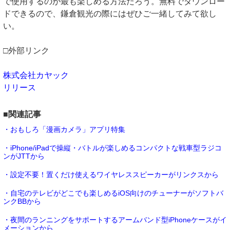
で使用するのが最も楽しめる方法だろう。無料でダウンロー
ドできるので、鎌倉観光の際にはぜひご一緒してみて欲し
い。
□外部リンク
株式会社カヤック
リリース
■関連記事
・おもしろ「漫画カメラ」アプリ特集
・iPhone/iPadで操縦・バトルが楽しめるコンパクトな戦車型ラジコ
ンがJTTから
・設定不要！置くだけ使えるワイヤレススピーカーがリンクスから
・自宅のテレビがどこでも楽しめるiOS向けのチューナーがソフトバ
ンクBBから
・夜間のランニングをサポートするアームバンド型iPhoneケースがイ
メーションから