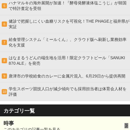
ハナマルキの海外展開が加速！『酵母発酵液体塩こうじ』が韓国
5
で特許査定を受領
健診で把握しにくい血糖リスクを可視化！THE PHAGEと福井県が
6
実証
給食管理システム「ミールくん」、クラウド版へ刷新し業務効率
7
化を支援
はなまるうどんの端生地を活用！限定クラフトビール「SANUKI
8
870 ALE」を発売
唐津市の学校給食のカレーに金属片混入、6月29日から提供再開
9
学生スポーツ競技人口が減少傾向でも採用担当者は体育会人材を
10
評価
カテゴリ一覧
時事
このカテゴリの記事一覧を見る