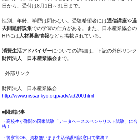
日から、受付は8月1日～31日まで。
性別、年齢、学歴は問わない。受験希望者には
通信講座
や
過
去問題解説集
での学習の仕方がある。また、日本産業協会の
HPには
人材募集情報
なども掲載されている。
消費生活アドバイザー
についての詳細は、下記の外部リンク
財団法人 日本産業協会
まで。
□外部リンク
財団法人 日本産業協会
http://www.nissankyo.or.jp/adv/ad200.html
■関連記事
・高校生が難関の国家試験「データベーススペシャリスト試験」に合
格！
・警察官OB、資格無いまま生活保護相談窓口で業務？