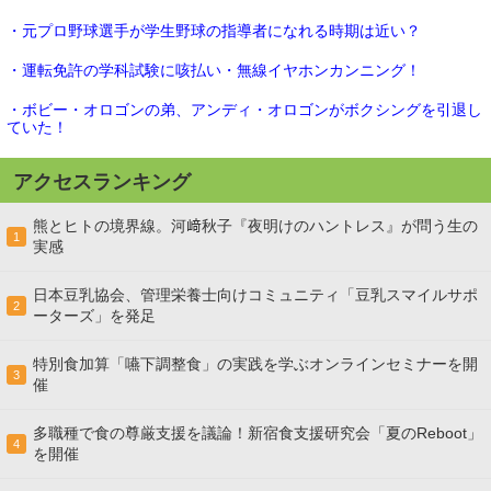
・元プロ野球選手が学生野球の指導者になれる時期は近い？
・運転免許の学科試験に咳払い・無線イヤホンカンニング！
・ボビー・オロゴンの弟、アンディ・オロゴンがボクシングを引退し
ていた！
アクセスランキング
熊とヒトの境界線。河﨑秋子『夜明けのハントレス』が問う生の
1
実感
日本豆乳協会、管理栄養士向けコミュニティ「豆乳スマイルサポ
2
ーターズ」を発足
特別食加算「嚥下調整食」の実践を学ぶオンラインセミナーを開
3
催
多職種で食の尊厳支援を議論！新宿食支援研究会「夏のReboot」
4
を開催