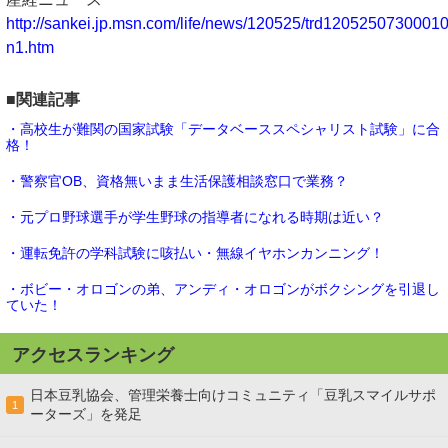
http://sankei.jp.msn.com/life/news/120525/trd12052507300010
n1.htm
■関連記事
・高校生が難関の国家試験「データベーススペシャリスト試験」に合
格！
・警察官OB、資格無いまま生活保護相談窓口で業務？
・元プロ野球選手が学生野球の指導者になれる時期は近い？
・運転免許の学科試験に咳払い・無線イヤホンカンニング！
・ボビー・オロゴンの弟、アンディ・オロゴンがボクシングを引退し
ていた！
アクセスランキング
日本豆乳協会、管理栄養士向けコミュニティ「豆乳スマイルサポ
1
ーターズ」を発足