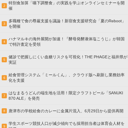
特別食加算「嚥下調整食」の実践を学ぶオンラインセミナーを開
2
催
多職種で食の尊厳支援を議論！新宿食支援研究会「夏のReboot」
3
を開催
ハナマルキの海外展開が加速！『酵母発酵液体塩こうじ』が韓国
4
で特許査定を受領
健診で把握しにくい血糖リスクを可視化！THE PHAGEと福井県が
5
実証
給食管理システム「ミールくん」、クラウド版へ刷新し業務効率
6
化を支援
はなまるうどんの端生地を活用！限定クラフトビール「SANUKI
7
870 ALE」を発売
唐津市の学校給食のカレーに金属片混入、6月29日から提供再開
8
学生スポーツ競技人口が減少傾向でも採用担当者は体育会人材を
9