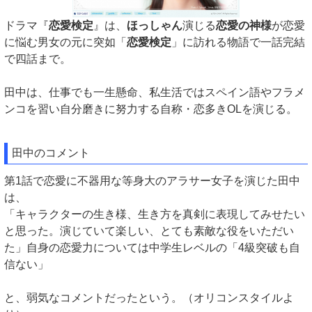
ドラマ『
恋愛検定
』は、
ほっしゃん
演じる
恋愛の神様
が恋愛
に悩む男女の元に突如「
恋愛検定
」に訪れる物語で一話完結
で四話まで。
田中は、仕事でも一生懸命、私生活ではスペイン語やフラメ
ンコを習い自分磨きに努力する自称・恋多きOLを演じる。
田中のコメント
第1話で恋愛に不器用な等身大のアラサー女子を演じた田中
は、
「キャラクターの生き様、生き方を真剣に表現してみせたい
と思った。演じていて楽しい、とても素敵な役をいただい
た」自身の恋愛力については中学生レベルの「4級突破も自
信ない」
と、弱気なコメントだったという。（オリコンスタイルよ