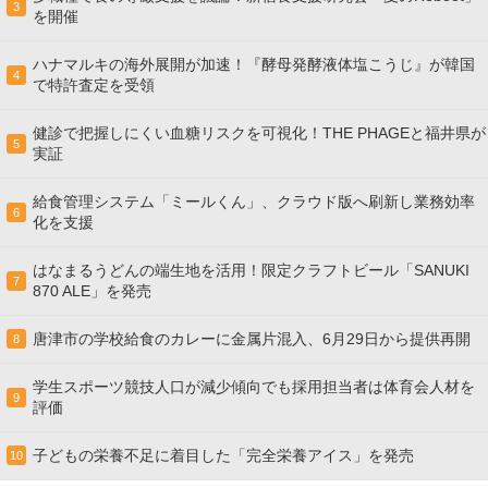
3
を開催
ハナマルキの海外展開が加速！『酵母発酵液体塩こうじ』が韓国
4
で特許査定を受領
健診で把握しにくい血糖リスクを可視化！THE PHAGEと福井県が
5
実証
給食管理システム「ミールくん」、クラウド版へ刷新し業務効率
6
化を支援
はなまるうどんの端生地を活用！限定クラフトビール「SANUKI
7
870 ALE」を発売
唐津市の学校給食のカレーに金属片混入、6月29日から提供再開
8
学生スポーツ競技人口が減少傾向でも採用担当者は体育会人材を
9
評価
子どもの栄養不足に着目した「完全栄養アイス」を発売
10