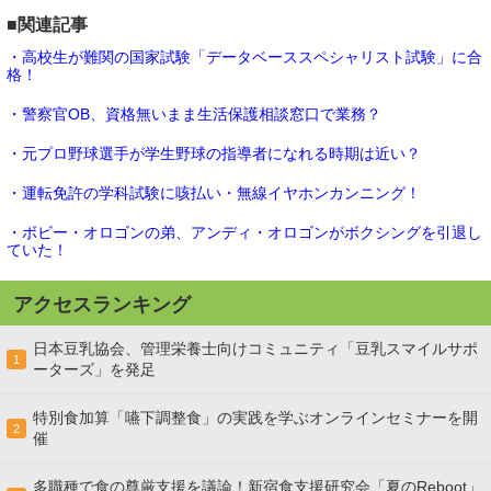
■関連記事
・高校生が難関の国家試験「データベーススペシャリスト試験」に合
格！
・警察官OB、資格無いまま生活保護相談窓口で業務？
・元プロ野球選手が学生野球の指導者になれる時期は近い？
・運転免許の学科試験に咳払い・無線イヤホンカンニング！
・ボビー・オロゴンの弟、アンディ・オロゴンがボクシングを引退し
ていた！
アクセスランキング
日本豆乳協会、管理栄養士向けコミュニティ「豆乳スマイルサポ
1
ーターズ」を発足
特別食加算「嚥下調整食」の実践を学ぶオンラインセミナーを開
2
催
多職種で食の尊厳支援を議論！新宿食支援研究会「夏のReboot」