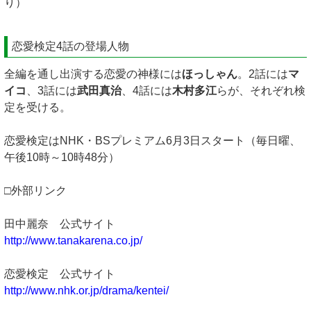
り）
恋愛検定4話の登場人物
全編を通し出演する恋愛の神様には
ほっしゃん
。2話には
マ
イコ
、3話には
武田真治
、4話には
木村多江
らが、それぞれ検
定を受ける。
恋愛検定はNHK・BSプレミアム6月3日スタート（毎日曜、
午後10時～10時48分）
□外部リンク
田中麗奈 公式サイト
http://www.tanakarena.co.jp/
恋愛検定 公式サイト
http://www.nhk.or.jp/drama/kentei/