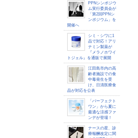
PPNシンポジウ
ム実行委員会が
「第2回PPNシ
ンポジウム」を
開催へ
シミ・シワに1
品で対応！アリ
ナミン製薬が
『メラノホワイ
トジェル』を通販で展開
江田島市内の高
齢者施設での食
中毒発生を受
け、日清医療食
品が対応を公表
「パーフェクト
ワン」から夏に
最適な涼感ファ
ンデが登場！
ナースの星、診
療報酬改定に関