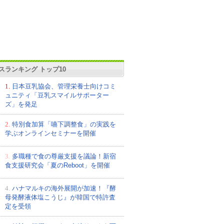
スランキング トップ10
1.
日本豆乳協会、管理栄養士向けコミ
ュニティ「豆乳スマイルサポーター
ズ」を発足
2.
特別食加算「嚥下調整食」の実践を
学ぶオンラインセミナーを開催
3.
多職種で食の尊厳支援を議論！新宿
食支援研究会「夏のReboot」を開催
4.
ハナマルキの海外展開が加速！『酵
母発酵液体塩こうじ』が韓国で特許査
定を受領