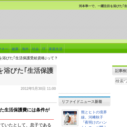
河本準一で、一躍注目を浴びた｢生
マネー
健康
海外
社会
IT
家庭生活
を浴びた｢生活保護受給資格｣って？
を浴びた｢生活保護
記事検
2012年5月30日 11:00
リファイドニュース新着
た生活保護費には条件が
熊とヒトの境界
線。河﨑秋子
『夜明けのハン
けていたとして、息子である