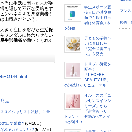
本当に生活に困った人が受
学生スポーツ競
得を隠して不正な受給をす
プレス
技人口が減少傾
ピンハネをする悪徳業者も
向でも採用担当
は山積みだという。
広告に
者は体育会人材
を評価
大きく注目を浴びた
生活保
キャンダルに終わらせない
子どもの栄養不
厚生労働省
が動いてくれる
足に着目した
「完全栄養アイ
ス」を発売
トリプル酵素を
配合！
「PHOEBE
/S25HO144.html
BEAUTY UP」
の泡洗顔がリニューアル
オルビスの『エ
する商品
ッセンスインシ
リーズ』から、
「超音波トリー
ーススペシャリスト試験」に合
トメント」発想のヘアオイ
ルが誕生！
談窓口で業務？
(6月28日)
になれる時期は近い？
(6月27日)
少量高エネルギ