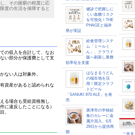
し、その困窮の程度に応
限度の生活を保障すると
健診で把握しに
くい血糖リスク
を可視化！THE
PHAGEと福井
県が実証
給食管理システ
ム「ミールく
ん」、クラウド
ての収入を合計して、なお
版へ刷新し業務
ない部分が保護費として支
効率化を支援
はなまるうどん
かない人は対象外。
の端生地を活
用！限定クラフ
有資産があると認められな
トビール
「SANUKI 870 ALE」を発
売
える場合も受給資格無し
件に違反したことになる）
唐津市の学校給
目。
食のカレーに金
属片混入、6月
お問い
29日から提供再
開
ご意見