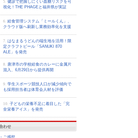
5.
健診で把握しにくい血糖リスクを可
視化！THE PHAGEと福井県が実証
6.
給食管理システム「ミールくん」、
クラウド版へ刷新し業務効率化を支援
7.
はなまるうどんの端生地を活用！限
定クラフトビール「SANUKI 870
ALE」を発売
8.
唐津市の学校給食のカレーに金属片
混入、6月29日から提供再開
9.
学生スポーツ競技人口が減少傾向で
も採用担当者は体育会人材を評価
10.
子どもの栄養不足に着目した「完
全栄養アイス」を発売
合わせ
・ご感想