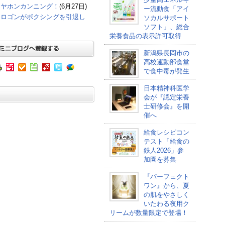
イヤホンカンニング！
(6月27日)
ー流動食「アイ
オロゴンがボクシングを引退し
ソカルサポート
ソフト」、総合
栄養食品の表示許可取得
新潟県長岡市の
高校運動部食堂
で食中毒が発生
日本精神科医学
会が『認定栄養
士研修会』を開
催へ
給食レシピコン
テスト「給食の
鉄人2026」参
加園を募集
『パーフェクト
ワン』から、夏
の肌をやさしく
いたわる夜用ク
リームが数量限定で登場！