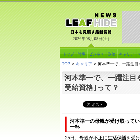
2026年08月08日(土)
トップ
時事
ビジネス
政治
キャリア
TOP
>
キャリア
>
河本準一で、一躍注目
河本準一で、一躍注目
受給資格｣って？
河本準一の母親が受け取ってい
一杯
25日、母親が不正に
生活保護
を受