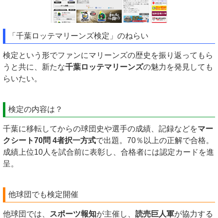
「千葉ロッテマリーンズ検定」のねらい
検定という形でファンにマリーンズの歴史を振り返ってもら
うと共に、新たな
千葉ロッテマリーンズ
の魅力を発見しても
らいたい。
検定の内容は？
千葉に移転してからの球団史や選手の成績、記録などを
マー
クシート70問 4者択一方式
で出題。70％以上の正解で合格。
成績上位10人を試合前に表彰し、合格者には認定カードを進
呈。
他球団でも検定開催
他球団では、
スポーツ報知
が主催し、
読売巨人軍
が協力する