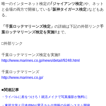
唯一のインターネット検定の
｢ジャイアンツ検定
｣や、ネット
と会場の両方で開催している｢
阪神タイガース検定
｣などもあ
る。
「千葉ロッテマリーンズ検定」
の詳細は下記の外部リンク
千
葉ロッテマリーンズ検定を実施!!
まで。
□外部リンク
千葉ロッテマリーンズ検定を実施!!
http://www.marines.co.jp/news/detail/9248.html
千葉ロッテマリーンズ
http://www.marines.co.jp/
■関連記事
・ライバルに差をつけろ！就活メイクで写真撮影が無料に
・東邦大学と日本IBMが電子カルテ情報の分析システム開発