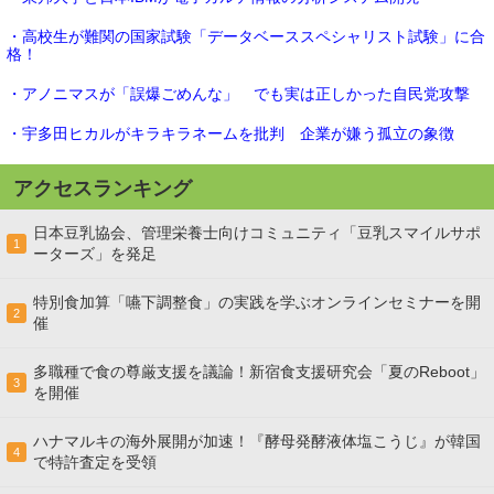
・高校生が難関の国家試験「データベーススペシャリスト試験」に合
格！
・アノニマスが「誤爆ごめんな」 でも実は正しかった自民党攻撃
・宇多田ヒカルがキラキラネームを批判 企業が嫌う孤立の象徴
アクセスランキング
日本豆乳協会、管理栄養士向けコミュニティ「豆乳スマイルサポ
1
ーターズ」を発足
特別食加算「嚥下調整食」の実践を学ぶオンラインセミナーを開
2
催
多職種で食の尊厳支援を議論！新宿食支援研究会「夏のReboot」
3
を開催
ハナマルキの海外展開が加速！『酵母発酵液体塩こうじ』が韓国
4
で特許査定を受領