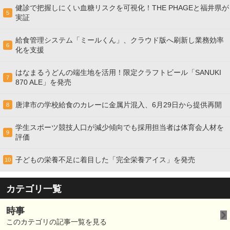
健診で把握しにくい血糖リスクを可視化！THE PHAGEと福井県が
5
実証
給食管理システム「ミールくん」、クラウド版へ刷新し業務効率
6
化を支援
はなまるうどんの端生地を活用！限定クラフトビール「SANUKI
7
870 ALE」を発売
唐津市の学校給食のカレーに金属片混入、6月29日から提供再開
8
学生スポーツ競技人口が減少傾向でも採用担当者は体育会人材を
9
評価
子どもの栄養不足に着目した「完全栄養アイス」を発売
10
カテゴリ一覧
時事
このカテゴリの記事一覧を見る