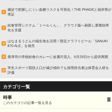
健診で把握しにくい血糖リスクを可視化！THE PHAGEと福井県が
6
実証
給食管理システム「ミールくん」、クラウド版へ刷新し業務効率
7
化を支援
はなまるうどんの端生地を活用！限定クラフトビール「SANUKI
8
870 ALE」を発売
唐津市の学校給食のカレーに金属片混入、6月29日から提供再開
9
学生スポーツ競技人口が減少傾向でも採用担当者は体育会人材を
10
評価
カテゴリ一覧
時事
このカテゴリの記事一覧を見る