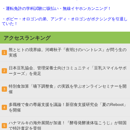
・運転免許の学科試験に咳払い・無線イヤホンカンニング！
・ボビー・オロゴンの弟、アンディ・オロゴンがボクシングを引退し
ていた！
アクセスランキング
熊とヒトの境界線。河﨑秋子『夜明けのハントレス』が問う生の
1
実感
日本豆乳協会、管理栄養士向けコミュニティ「豆乳スマイルサポ
2
ーターズ」を発足
特別食加算「嚥下調整食」の実践を学ぶオンラインセミナーを開
3
催
多職種で食の尊厳支援を議論！新宿食支援研究会「夏のReboot」
4
を開催
ハナマルキの海外展開が加速！『酵母発酵液体塩こうじ』が韓国
5
で特許査定を受領