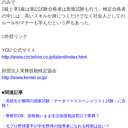
のみで
1級と準1級は筆記試験合格者は面接試験も行う。検定合格者
の中には、高いスキルが身につくだけでなく社会人としての
ルールやマナーも学んだという声もあった。
□外部リンク
YOU 公式サイト
http://www.circleline.co.jp/talent/index.html
財団法人実務技能検定協会
http://www.kentei.or.jp/
■関連記事
・高校生が難関の国家試験「データベーススペシャリスト試験」に合
格！
・警察官OB、資格無いまま生活保護相談窓口で業務？
・元プロ野球選手が学生野球の指導者になれる時期は近い？