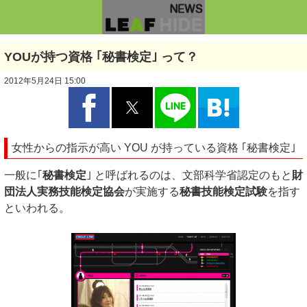
YOUが持つ資格 ｢秘書検定｣ って？
2012年5月24日 15:00
女性からの指示が高い YOU が持っている資格 ｢秘書検定｣
一般に｢
秘書検定
｣ と呼ばれるのは、文部科学省認定のもと
財
団法人実務技能検定協会
が実施する
秘書技能検定試験
を指す
といわれる。