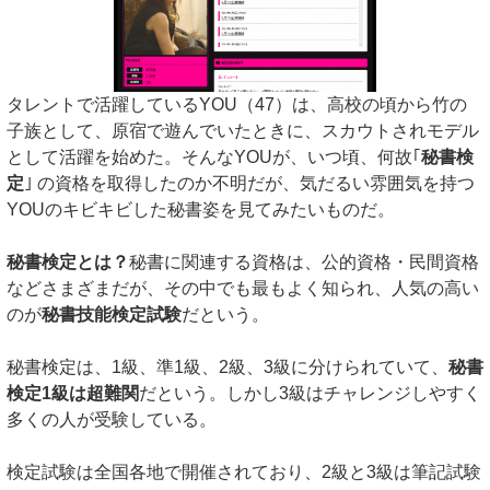
タレントで活躍しているYOU（47）は、高校の頃から竹の
子族として、原宿で遊んでいたときに、スカウトされモデル
として活躍を始めた。そんなYOUが、いつ頃、何故｢
秘書検
定
｣ の資格を取得したのか不明だが、気だるい雰囲気を持つ
YOUのキビキビした秘書姿を見てみたいものだ。
秘書検定とは？
秘書に関連する資格は、公的資格・民間資格
などさまざまだが、その中でも最もよく知られ、人気の高い
のが
秘書技能検定試験
だという。
秘書検定は、1級、準1級、2級、3級に分けられていて、
秘書
検定1級は超難関
だという。しかし3級はチャレンジしやすく
多くの人が受験している。
検定試験は全国各地で開催されており、2級と3級は筆記試験