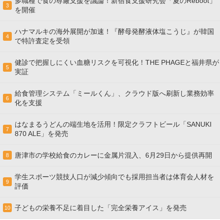
多職種で食の尊厳支援を議論！新宿食支援研究会「夏のReboot」
3
を開催
ハナマルキの海外展開が加速！『酵母発酵液体塩こうじ』が韓国
4
で特許査定を受領
健診で把握しにくい血糖リスクを可視化！THE PHAGEと福井県が
5
実証
給食管理システム「ミールくん」、クラウド版へ刷新し業務効率
6
化を支援
はなまるうどんの端生地を活用！限定クラフトビール「SANUKI
7
870 ALE」を発売
唐津市の学校給食のカレーに金属片混入、6月29日から提供再開
8
学生スポーツ競技人口が減少傾向でも採用担当者は体育会人材を
9
評価
子どもの栄養不足に着目した「完全栄養アイス」を発売
10