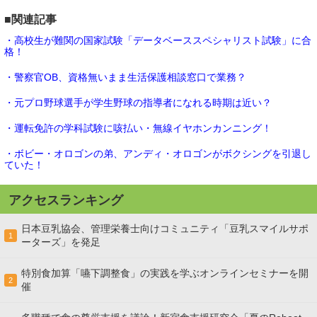
■関連記事
・高校生が難関の国家試験「データベーススペシャリスト試験」に合
格！
・警察官OB、資格無いまま生活保護相談窓口で業務？
・元プロ野球選手が学生野球の指導者になれる時期は近い？
・運転免許の学科試験に咳払い・無線イヤホンカンニング！
・ボビー・オロゴンの弟、アンディ・オロゴンがボクシングを引退し
ていた！
アクセスランキング
日本豆乳協会、管理栄養士向けコミュニティ「豆乳スマイルサポ
1
ーターズ」を発足
特別食加算「嚥下調整食」の実践を学ぶオンラインセミナーを開
2
催