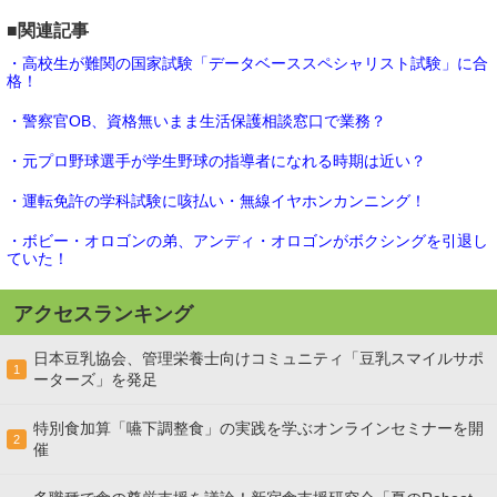
■関連記事
・高校生が難関の国家試験「データベーススペシャリスト試験」に合
格！
・警察官OB、資格無いまま生活保護相談窓口で業務？
・元プロ野球選手が学生野球の指導者になれる時期は近い？
・運転免許の学科試験に咳払い・無線イヤホンカンニング！
・ボビー・オロゴンの弟、アンディ・オロゴンがボクシングを引退し
ていた！
アクセスランキング
日本豆乳協会、管理栄養士向けコミュニティ「豆乳スマイルサポ
1
ーターズ」を発足
特別食加算「嚥下調整食」の実践を学ぶオンラインセミナーを開
2
催