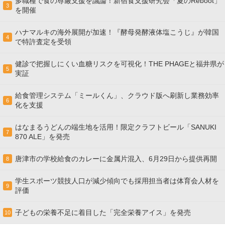
多職種で食の尊厳支援を議論！新宿食支援研究会「夏のReboot」
3
を開催
ハナマルキの海外展開が加速！『酵母発酵液体塩こうじ』が韓国
4
で特許査定を受領
健診で把握しにくい血糖リスクを可視化！THE PHAGEと福井県が
5
実証
給食管理システム「ミールくん」、クラウド版へ刷新し業務効率
6
化を支援
はなまるうどんの端生地を活用！限定クラフトビール「SANUKI
7
870 ALE」を発売
唐津市の学校給食のカレーに金属片混入、6月29日から提供再開
8
学生スポーツ競技人口が減少傾向でも採用担当者は体育会人材を
9
評価
子どもの栄養不足に着目した「完全栄養アイス」を発売
10