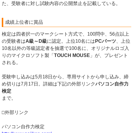
た、受験者に対し試験内容の公開禁止を記載している。
成績上位者に賞品
検定は四者択一のマークシート方式で、100問中、56点以上
の受験者は
A級～D級
に認定。上位10名には
PCパーツ
、上位
10名以外の等級認定者を抽選で100名に、オリジナルロゴ入
りのマイクロソフト製「
TOUCH MOUSE
」が、プレゼント
される。
受験申し込みは5月18日から、専用サイトから申し込み、締
め切りは7月17日。詳細は下記の外部リンク
パソコン自作力
検定
まで。
□外部リンク
パソコン自作力検定