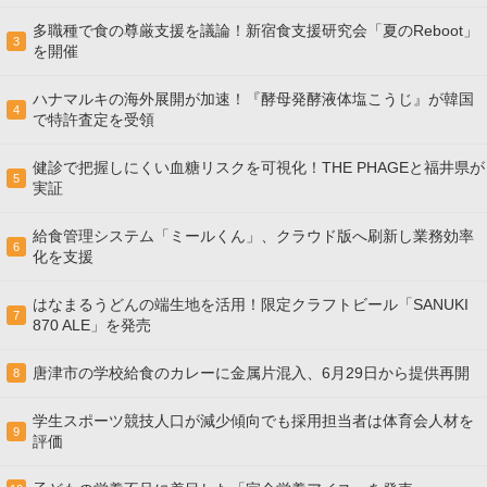
多職種で食の尊厳支援を議論！新宿食支援研究会「夏のReboot」
3
を開催
ハナマルキの海外展開が加速！『酵母発酵液体塩こうじ』が韓国
4
で特許査定を受領
健診で把握しにくい血糖リスクを可視化！THE PHAGEと福井県が
5
実証
給食管理システム「ミールくん」、クラウド版へ刷新し業務効率
6
化を支援
はなまるうどんの端生地を活用！限定クラフトビール「SANUKI
7
870 ALE」を発売
唐津市の学校給食のカレーに金属片混入、6月29日から提供再開
8
学生スポーツ競技人口が減少傾向でも採用担当者は体育会人材を
9
評価