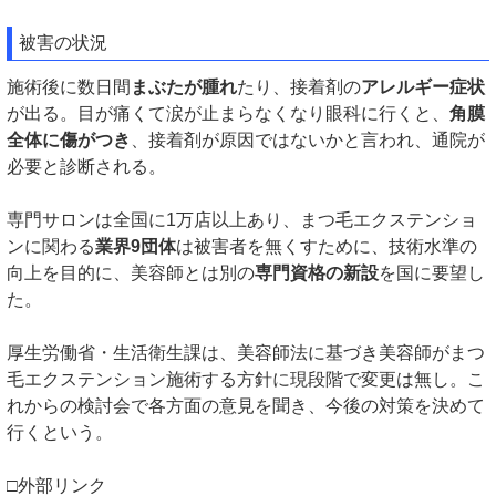
被害の状況
施術後に数日間
まぶたが腫れ
たり、接着剤の
アレルギー症状
が出る。目が痛くて涙が止まらなくなり眼科に行くと、
角膜
全体に傷がつき
、接着剤が原因ではないかと言われ、通院が
必要と診断される。
専門サロンは全国に1万店以上あり、まつ毛エクステンショ
ンに関わる
業界9団体
は被害者を無くすために、技術水準の
向上を目的に、美容師とは別の
専門資格の新設
を国に要望し
た。
厚生労働省・生活衛生課は、美容師法に基づき美容師がまつ
毛エクステンション施術する方針に現段階で変更は無し。こ
れからの検討会で各方面の意見を聞き、今後の対策を決めて
行くという。
□外部リンク