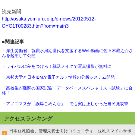
読売新聞
http://osaka.yomiuri.co.jp/e-news/20120512-
OYO1T00283.htm?from=main3
■関連記事
・厚生労働省、就職氷河期世代を支援するWeb動画に佐々木蔵之介さ
んを起用して公開
・ライバルに差をつけろ！就活メイクで写真撮影が無料に
・東邦大学と日本IBMが電子カルテ情報の分析システム開発
・高校生が難関の国家試験「データベーススペシャリスト試験」に合
格！
・アノニマスが「誤爆ごめんな」 でも実は正しかった自民党攻撃
アクセスランキング
日本豆乳協会、管理栄養士向けコミュニティ「豆乳スマイルサポ
1