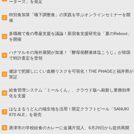
ーターズ」を発足
特別食加算「嚥下調整食」の実践を学ぶオンラインセミナーを開
2
催
多職種で食の尊厳支援を議論！新宿食支援研究会「夏のReboot」
3
を開催
ハナマルキの海外展開が加速！『酵母発酵液体塩こうじ』が韓国
4
で特許査定を受領
健診で把握しにくい血糖リスクを可視化！THE PHAGEと福井県が
5
実証
給食管理システム「ミールくん」、クラウド版へ刷新し業務効率
6
化を支援
はなまるうどんの端生地を活用！限定クラフトビール「SANUKI
7
870 ALE」を発売
唐津市の学校給食のカレーに金属片混入、6月29日から提供再開
8