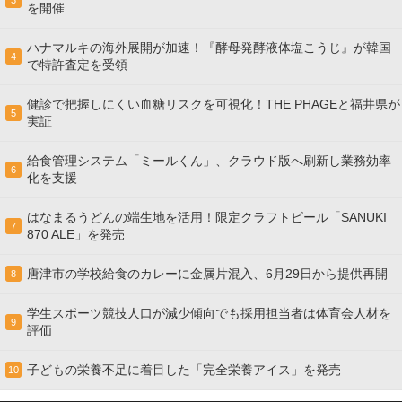
を開催
ハナマルキの海外展開が加速！『酵母発酵液体塩こうじ』が韓国
4
で特許査定を受領
健診で把握しにくい血糖リスクを可視化！THE PHAGEと福井県が
5
実証
給食管理システム「ミールくん」、クラウド版へ刷新し業務効率
6
化を支援
はなまるうどんの端生地を活用！限定クラフトビール「SANUKI
7
870 ALE」を発売
唐津市の学校給食のカレーに金属片混入、6月29日から提供再開
8
学生スポーツ競技人口が減少傾向でも採用担当者は体育会人材を
9
評価
子どもの栄養不足に着目した「完全栄養アイス」を発売
10