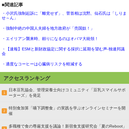
■関連記事
・小沢氏強制起訴に「離党せず」、菅首相は沈黙、仙石氏は「しりま
せ～ん」
・強制中絶の中国人夫婦を地方政府が「売国奴！」
・エイリアン襲来時、頼りになるのはオバマ大統領！
・【速報】ESMと新財政協定に関する採択に延期を望む声-独連邦議
会
・適度なコーヒーは心臓病リスクを軽減する
アクセスランキング
日本豆乳協会、管理栄養士向けコミュニティ「豆乳スマイルサポ
1
ーターズ」を発足
特別食加算「嚥下調整食」の実践を学ぶオンラインセミナーを開
2
催
多職種で食の尊厳支援を議論！新宿食支援研究会「夏のReboot」
3