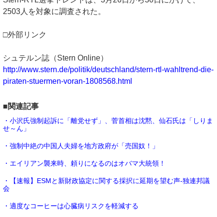
2503人を対象に調査された。
□外部リンク
シュテルン誌（Stern Online）
http://www.stern.de/politik/deutschland/stern-rtl-wahltrend-die-
piraten-stuermen-voran-1808568.html
■関連記事
・小沢氏強制起訴に「離党せず」、菅首相は沈黙、仙石氏は「しりま
せ～ん」
・強制中絶の中国人夫婦を地方政府が「売国奴！」
・エイリアン襲来時、頼りになるのはオバマ大統領！
・【速報】ESMと新財政協定に関する採択に延期を望む声-独連邦議
会
・適度なコーヒーは心臓病リスクを軽減する