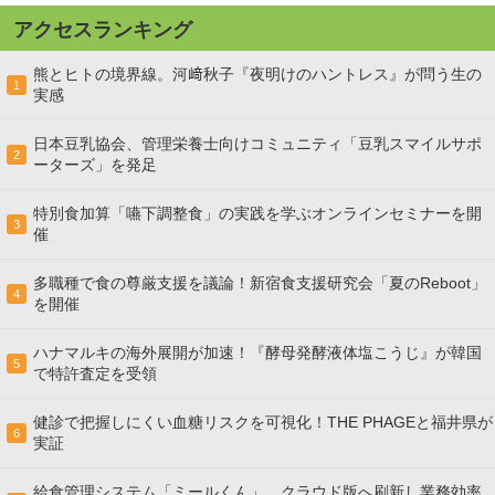
アクセスランキング
熊とヒトの境界線。河﨑秋子『夜明けのハントレス』が問う生の
1
実感
日本豆乳協会、管理栄養士向けコミュニティ「豆乳スマイルサポ
2
ーターズ」を発足
特別食加算「嚥下調整食」の実践を学ぶオンラインセミナーを開
3
催
多職種で食の尊厳支援を議論！新宿食支援研究会「夏のReboot」
4
を開催
ハナマルキの海外展開が加速！『酵母発酵液体塩こうじ』が韓国
5
で特許査定を受領
健診で把握しにくい血糖リスクを可視化！THE PHAGEと福井県が
6
実証
給食管理システム「ミールくん」、クラウド版へ刷新し業務効率