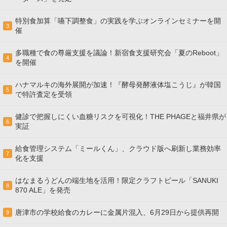
特別食加算「嚥下調整食」の実践を学ぶオンラインセミナーを開
3
催
多職種で食の尊厳支援を議論！新宿食支援研究会「夏のReboot」
4
を開催
ハナマルキの海外展開が加速！『酵母発酵液体塩こうじ』が韓国
5
で特許査定を受領
健診で把握しにくい血糖リスクを可視化！THE PHAGEと福井県が
6
実証
給食管理システム「ミールくん」、クラウド版へ刷新し業務効率
7
化を支援
はなまるうどんの端生地を活用！限定クラフトビール「SANUKI
8
870 ALE」を発売
唐津市の学校給食のカレーに金属片混入、6月29日から提供再開
9