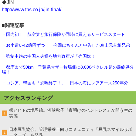
◆JIN
http://www.tbs.co.jp/jin-final/
■関連記事
・国内初！ 航空券と旅行保険が同時に買えるサービススタート
・お小遣い42億円ずつ！ 今回はちゃんと申告した鳩山元首相兄弟
・強制中絶の中国人夫婦を地方政府が「売国奴！」
・都庁まで50km 千葉県マザー牧場側に8,000ベクレル超の最終処分
場！
・ロシア、韓国も「恐喝終了！」 日本の海にレアアース250年分
アクセスランキング
熊とヒトの境界線。河﨑秋子『夜明けのハントレス』が問う生の
1
実感
日本豆乳協会、管理栄養士向けコミュニティ「豆乳スマイルサポ
2
ーターズ」を発足