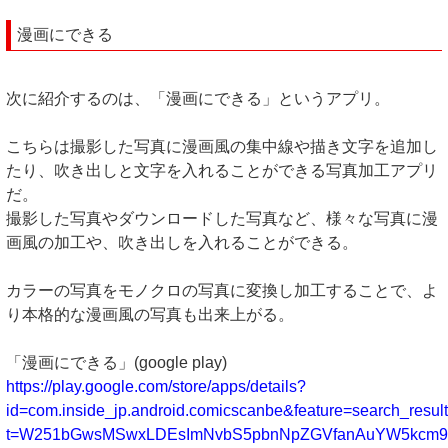
漫画にできる
次に紹介するのは、「漫画にできる」というアプリ。
こちらは撮影した写真に漫画風の集中線や描き文字を追加し
たり、吹き出しと文字を入れることができる写真加工アプリ
だ。
撮影した写真やダウンロードした写真など、様々な写真に漫
画風の加工や、吹き出しを入れることができる。
カラーの写真をモノクロの写真に変換し加工することで、よ
り本格的な漫画風の写真も出来上がる。
「漫画にできる」(google play)
https://play.google.com/store/apps/details?
id=com.inside_jp.android.comicscanbe&feature=search_resul
t=W251bGwsMSwxLDEsImNvbS5pbnNpZGVfanAuYW5kcm9