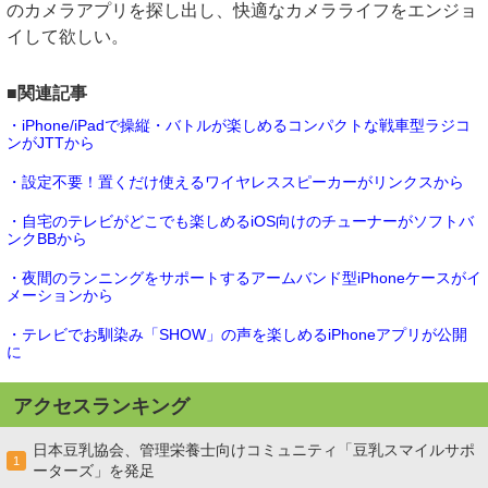
のカメラアプリを探し出し、快適なカメラライフをエンジョ
イして欲しい。
■関連記事
・iPhone/iPadで操縦・バトルが楽しめるコンパクトな戦車型ラジコ
ンがJTTから
・設定不要！置くだけ使えるワイヤレススピーカーがリンクスから
・自宅のテレビがどこでも楽しめるiOS向けのチューナーがソフトバ
ンクBBから
・夜間のランニングをサポートするアームバンド型iPhoneケースがイ
メーションから
・テレビでお馴染み「SHOW」の声を楽しめるiPhoneアプリが公開
に
アクセスランキング
日本豆乳協会、管理栄養士向けコミュニティ「豆乳スマイルサポ
1
ーターズ」を発足