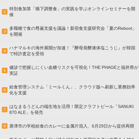
特別食加算「嚥下調整食」の実践を学ぶオンラインセミナーを開
2
催
多職種で食の尊厳支援を議論！新宿食支援研究会「夏のReboot」
3
を開催
ハナマルキの海外展開が加速！『酵母発酵液体塩こうじ』が韓国
4
で特許査定を受領
健診で把握しにくい血糖リスクを可視化！THE PHAGEと福井県が
5
実証
給食管理システム「ミールくん」、クラウド版へ刷新し業務効率
6
化を支援
はなまるうどんの端生地を活用！限定クラフトビール「SANUKI
7
870 ALE」を発売
唐津市の学校給食のカレーに金属片混入、6月29日から提供再開
8