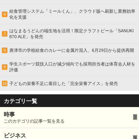
給食管理システム「ミールくん」、クラウド版へ刷新し業務効率
6
化を支援
はなまるうどんの端生地を活用！限定クラフトビール「SANUKI
7
870 ALE」を発売
唐津市の学校給食のカレーに金属片混入、6月29日から提供再開
8
学生スポーツ競技人口が減少傾向でも採用担当者は体育会人材を
9
評価
子どもの栄養不足に着目した「完全栄養アイス」を発売
10
カテゴリ一覧
時事
このカテゴリの記事一覧を見る
ビジネス