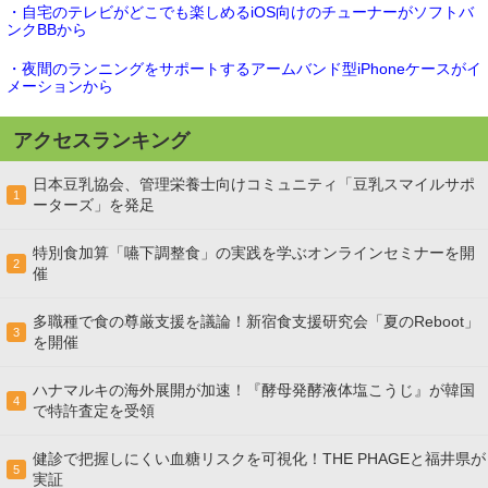
・自宅のテレビがどこでも楽しめるiOS向けのチューナーがソフトバ
ンクBBから
・夜間のランニングをサポートするアームバンド型iPhoneケースがイ
メーションから
アクセスランキング
日本豆乳協会、管理栄養士向けコミュニティ「豆乳スマイルサポ
1
ーターズ」を発足
特別食加算「嚥下調整食」の実践を学ぶオンラインセミナーを開
2
催
多職種で食の尊厳支援を議論！新宿食支援研究会「夏のReboot」
3
を開催
ハナマルキの海外展開が加速！『酵母発酵液体塩こうじ』が韓国
4
で特許査定を受領
健診で把握しにくい血糖リスクを可視化！THE PHAGEと福井県が
5
実証