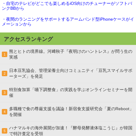
・自宅のテレビがどこでも楽しめるiOS向けのチューナーがソフトバ
ンクBBから
・夜間のランニングをサポートするアームバンド型iPhoneケースがイ
メーションから
アクセスランキング
熊とヒトの境界線。河﨑秋子『夜明けのハントレス』が問う生の
1
実感
日本豆乳協会、管理栄養士向けコミュニティ「豆乳スマイルサポ
2
ーターズ」を発足
特別食加算「嚥下調整食」の実践を学ぶオンラインセミナーを開
3
催
多職種で食の尊厳支援を議論！新宿食支援研究会「夏のReboot」
4
を開催
ハナマルキの海外展開が加速！『酵母発酵液体塩こうじ』が韓国
5
で特許査定を受領