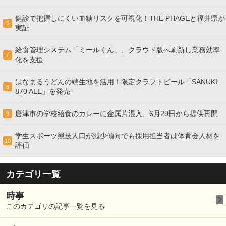
健診で把握しにくい血糖リスクを可視化！THE PHAGEと福井県が
6
実証
給食管理システム「ミールくん」、クラウド版へ刷新し業務効率
7
化を支援
はなまるうどんの端生地を活用！限定クラフトビール「SANUKI
8
870 ALE」を発売
唐津市の学校給食のカレーに金属片混入、6月29日から提供再開
9
学生スポーツ競技人口が減少傾向でも採用担当者は体育会人材を
10
評価
カテゴリ一覧
時事
このカテゴリの記事一覧を見る