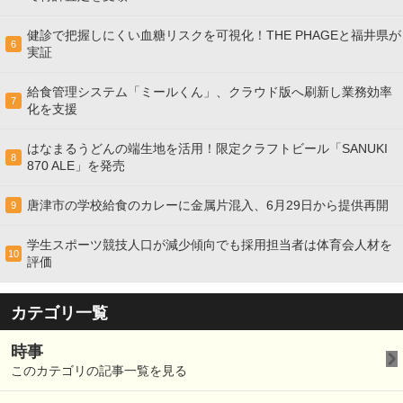
健診で把握しにくい血糖リスクを可視化！THE PHAGEと福井県が
6
実証
給食管理システム「ミールくん」、クラウド版へ刷新し業務効率
7
化を支援
はなまるうどんの端生地を活用！限定クラフトビール「SANUKI
8
870 ALE」を発売
唐津市の学校給食のカレーに金属片混入、6月29日から提供再開
9
学生スポーツ競技人口が減少傾向でも採用担当者は体育会人材を
10
評価
カテゴリ一覧
時事
このカテゴリの記事一覧を見る