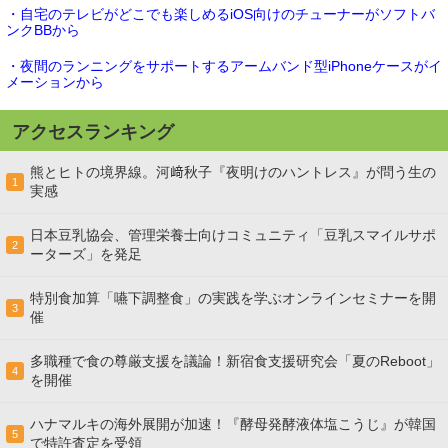
・自宅のテレビがどこでも楽しめるiOS向けのチューナーがソフトバ
ンクBBから
・夜間のランニングをサポートするアームバンド型iPhoneケースがイ
メーションから
アクセスランキング
熊とヒトの境界線。河﨑秋子『夜明けのハントレス』が問う生の
1
実感
日本豆乳協会、管理栄養士向けコミュニティ「豆乳スマイルサポ
2
ーターズ」を発足
特別食加算「嚥下調整食」の実践を学ぶオンラインセミナーを開
3
催
多職種で食の尊厳支援を議論！新宿食支援研究会「夏のReboot」
4
を開催
ハナマルキの海外展開が加速！『酵母発酵液体塩こうじ』が韓国
5
で特許査定を受領