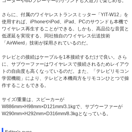
コーダーやBDプレーヤーのサウンドも大迫力で楽しめる。
さらに、付属のワイヤレストランスミッター「YIT-W12」を
使用すれば、iPhoneやiPod、iPad、PCのサウンドも本機で
ワイヤレス再生することができる。しかも、高品位な音質と
低遅延を実現する、同社独自のワイヤレス伝送技術
「AirWierd」技術が採用されているのだ。
テレビとの接続はケーブルを1本接続するだけで良い。さら
に、サブウーファーはワイヤレスで接続されるためレイアウ
トの自由度も高くなっているのだ。また、「テレビリモコン
学習機能」により、テレビと本機両方をリモコンひとつで操
作することもできる。
サイズ/重量は、スピーカーが
W886mm×H98mm×D121mm/3.1kgで、サブウーファーが
W290mm×H292mm×D316mm/8.3kgとなっている。