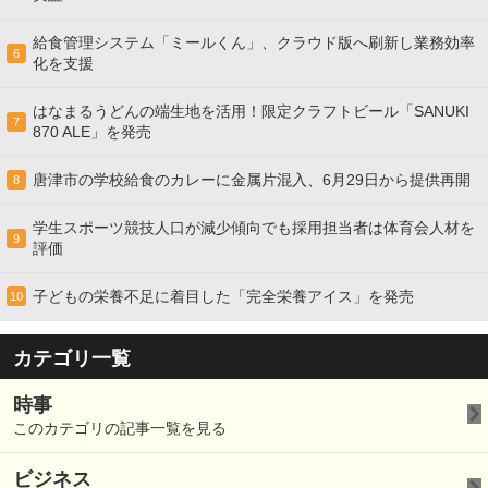
給食管理システム「ミールくん」、クラウド版へ刷新し業務効率
6
化を支援
はなまるうどんの端生地を活用！限定クラフトビール「SANUKI
7
870 ALE」を発売
唐津市の学校給食のカレーに金属片混入、6月29日から提供再開
8
学生スポーツ競技人口が減少傾向でも採用担当者は体育会人材を
9
評価
子どもの栄養不足に着目した「完全栄養アイス」を発売
10
カテゴリ一覧
時事
このカテゴリの記事一覧を見る
ビジネス