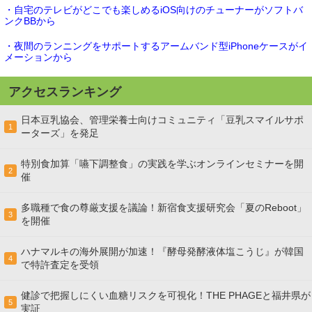
・自宅のテレビがどこでも楽しめるiOS向けのチューナーがソフトバ
ンクBBから
・夜間のランニングをサポートするアームバンド型iPhoneケースがイ
メーションから
アクセスランキング
日本豆乳協会、管理栄養士向けコミュニティ「豆乳スマイルサポ
1
ーターズ」を発足
特別食加算「嚥下調整食」の実践を学ぶオンラインセミナーを開
2
催
多職種で食の尊厳支援を議論！新宿食支援研究会「夏のReboot」
3
を開催
ハナマルキの海外展開が加速！『酵母発酵液体塩こうじ』が韓国
4
で特許査定を受領
健診で把握しにくい血糖リスクを可視化！THE PHAGEと福井県が
5
実証