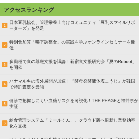
アクセスランキング
日本豆乳協会、管理栄養士向けコミュニティ「豆乳スマイルサポ
1
ーターズ」を発足
特別食加算「嚥下調整食」の実践を学ぶオンラインセミナーを開
2
催
多職種で食の尊厳支援を議論！新宿食支援研究会「夏のReboot」
3
を開催
ハナマルキの海外展開が加速！『酵母発酵液体塩こうじ』が韓国
4
で特許査定を受領
健診で把握しにくい血糖リスクを可視化！THE PHAGEと福井県が
5
実証
給食管理システム「ミールくん」、クラウド版へ刷新し業務効率
6
化を支援