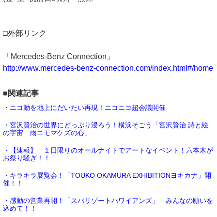
□外部リンク
「Mercedes-Benz Connection」
http://www.mercedes-benz-connection.com/index.html#/home
■関連記事
・ニコ動を地上にだいたい再現！ニコニコ超会議開催
・宮沢賢治の世界にどっぷり浸ろう！横浜そごう「宮沢賢治 詩と絵
の宇宙 雨ニモマケズの心」
・【速報】 １日限りのオールナイトでアートなイベント！六本木が
お祭り騒ぎ！！
・キラキラ展覧会！「TOUKO OKAMURA EXHIBITIONヨキカナ」開
催！！
・感動の営業再開！「スパリゾートハワイアンズ」 みんなの願いを
込めて！！