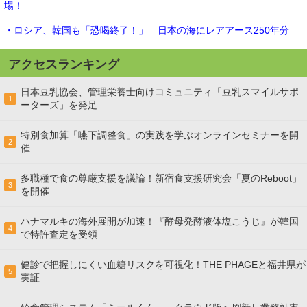
場！
・ロシア、韓国も「恐喝終了！」 日本の海にレアアース250年分
アクセスランキング
日本豆乳協会、管理栄養士向けコミュニティ「豆乳スマイルサポ
1
ーターズ」を発足
特別食加算「嚥下調整食」の実践を学ぶオンラインセミナーを開
2
催
多職種で食の尊厳支援を議論！新宿食支援研究会「夏のReboot」
3
を開催
ハナマルキの海外展開が加速！『酵母発酵液体塩こうじ』が韓国
4
で特許査定を受領
健診で把握しにくい血糖リスクを可視化！THE PHAGEと福井県が
5
実証