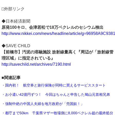
□外部リンク
◆日本経済新聞
原発100キロ、会津若松で18万ベクレルのセシウム検出
http://www.nikkei.com/news/headline/article/g=96958
◆SAVE CHILD
【前橋市】汚泥の溶融施設 放射線量高く『周辺が「放射線管
理区域」に指定されている』
http://savechild.net/archives/7190.html
■関連記事
・国内初！ 航空券と旅行保険が同時に買えるサービススタート
・お小遣い42億円ずつ！ 今回はちゃんと申告した鳩山元首相兄弟
・強制中絶の中国人夫婦を地方政府が「売国奴！」
・都庁まで50km 千葉県マザー牧場側に8,000ベクレル超の最終処分