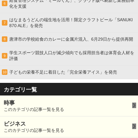
給食管理システム「ミールくん」、クラウド版へ刷新し業務効率
6
化を支援
はなまるうどんの端生地を活用！限定クラフトビール「SANUKI
7
870 ALE」を発売
唐津市の学校給食のカレーに金属片混入、6月29日から提供再開
8
学生スポーツ競技人口が減少傾向でも採用担当者は体育会人材を
9
評価
子どもの栄養不足に着目した「完全栄養アイス」を発売
10
カテゴリ一覧
時事
このカテゴリの記事一覧を見る
ビジネス
このカテゴリの記事一覧を見る