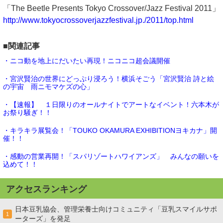
「The Beetle Presents Tokyo Crossover/Jazz Festival 2011」
http://www.tokyocrossoverjazzfestival.jp./2011/top.html
■関連記事
・ニコ動を地上にだいたい再現！ニコニコ超会議開催
・宮沢賢治の世界にどっぷり浸ろう！横浜そごう「宮沢賢治 詩と絵
の宇宙 雨ニモマケズの心」
・【速報】 １日限りのオールナイトでアートなイベント！六本木が
お祭り騒ぎ！！
・キラキラ展覧会！「TOUKO OKAMURA EXHIBITIONヨキカナ」開
催！！
・感動の営業再開！「スパリゾートハワイアンズ」 みんなの願いを
込めて！！
アクセスランキング
日本豆乳協会、管理栄養士向けコミュニティ「豆乳スマイルサポ
1
ーターズ」を発足