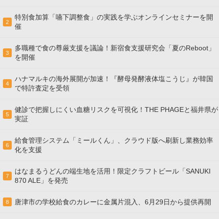
特別食加算「嚥下調整食」の実践を学ぶオンラインセミナーを開
2
催
多職種で食の尊厳支援を議論！新宿食支援研究会「夏のReboot」
3
を開催
ハナマルキの海外展開が加速！『酵母発酵液体塩こうじ』が韓国
4
で特許査定を受領
健診で把握しにくい血糖リスクを可視化！THE PHAGEと福井県が
5
実証
給食管理システム「ミールくん」、クラウド版へ刷新し業務効率
6
化を支援
はなまるうどんの端生地を活用！限定クラフトビール「SANUKI
7
870 ALE」を発売
唐津市の学校給食のカレーに金属片混入、6月29日から提供再開
8