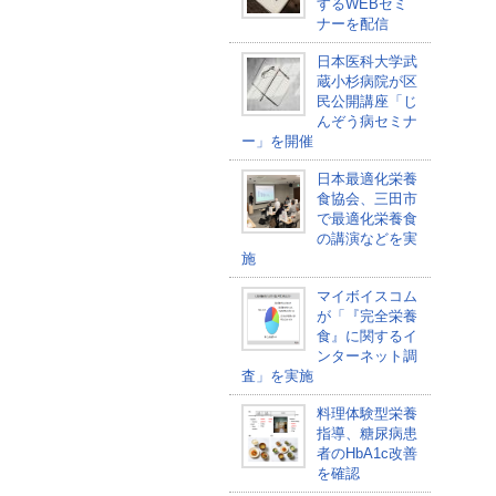
するWEBセミ
ナーを配信
日本医科大学武
蔵小杉病院が区
民公開講座「じ
んぞう病セミナ
ー」を開催
日本最適化栄養
食協会、三田市
で最適化栄養食
の講演などを実
施
マイボイスコム
が「『完全栄養
食』に関するイ
ンターネット調
査」を実施
料理体験型栄養
指導、糖尿病患
者のHbA1c改善
を確認