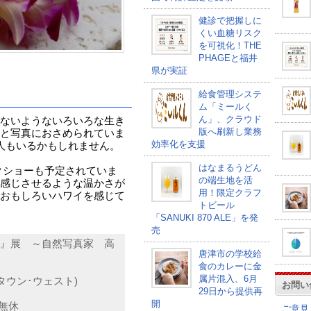
健診で把握しに
くい血糖リスク
を可視化！THE
PHAGEと福井
県が実証
給食管理システ
ム「ミールく
ん」、クラウド
ないようないろいろな生き
版へ刷新し業務
と写真におさめられていま
効率化を支援
人もいるかもしれません。
はなまるうどん
ークショーも予定されていま
の端生地を活
感じさせるような温かさが
用！限定クラフ
おもしろいハワイを感じて
トビール
「SANUKI 870 ALE」を発
売
』展 ～自然写真家 高
唐津市の学校給
食のカレーに金
属片混入、6月
タウン･ウェスト)
お問い
29日から提供再
開
中無休
ご意見