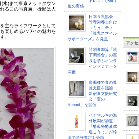
トレス』が問う
9日(水)まで東京ミッドタウン
生の実感
れるこの写真展。撮影は人
日本豆乳協会、
管理栄養士向け
を主なライフワークとして
コミュニティ
も楽しめるハワイの魅力を
「豆乳スマイル
す。
サポーターズ」を発足
アクセ
特別食加算「嚥
下調整食」の実
践を学ぶオンラ
インセミナーを
開催
多職種で食の尊
厳支援を議論！
新宿食支援研究
会「夏の
Reboot」を開催
ハナマルキの海
外展開が加速！
『酵母発酵液体
塩こうじ』が韓
国で特許査定を受領