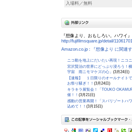
入場料／無料
『想像より、おもしろい。ハワイ
http://fujifilmsquare.jp/detail/1106170
Amazon.co.jp : 『想像より に関
ニコ動を地上にだいたい再現！ニコ
宮沢賢治の世界にどっぷり浸ろう！横
宇宙 雨ニモマケズの心」
(3月24日)
【速報】 １日限りのオールナイト
お祭り騒ぎ！！
(3月24日)
キラキラ展覧会！「TOUKO OKAMURA
催！！
(3月21日)
感動の営業再開！「スパリゾートハ
込めて！！
(3月15日)