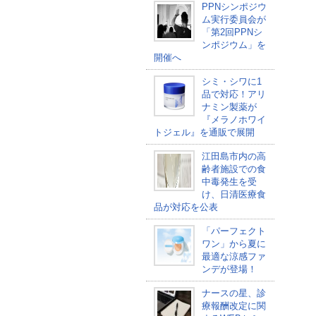
PPNシンポジウ
ム実行委員会が
「第2回PPNシ
ンポジウム」を
開催へ
シミ・シワに1
品で対応！アリ
ナミン製薬が
『メラノホワイ
トジェル』を通販で展開
江田島市内の高
齢者施設での食
中毒発生を受
け、日清医療食
品が対応を公表
「パーフェクト
ワン」から夏に
最適な涼感ファ
ンデが登場！
ナースの星、診
療報酬改定に関