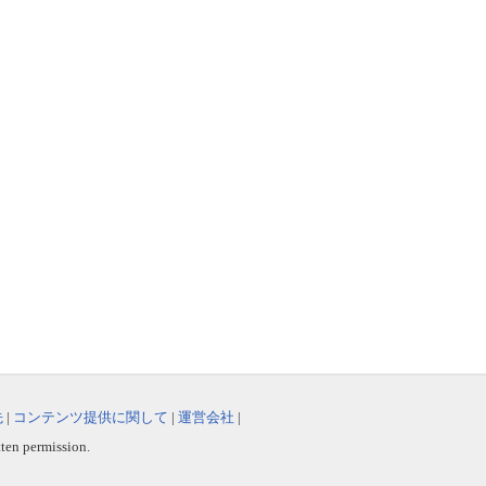
先
|
コンテンツ提供に関して
|
運営会社
|
tten permission.