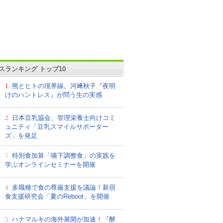
スランキング トップ10
1.
熊とヒトの境界線。河﨑秋子『夜明
けのハントレス』が問う生の実感
2.
日本豆乳協会、管理栄養士向けコミ
ュニティ「豆乳スマイルサポーター
ズ」を発足
3.
特別食加算「嚥下調整食」の実践を
学ぶオンラインセミナーを開催
4.
多職種で食の尊厳支援を議論！新宿
食支援研究会「夏のReboot」を開催
5.
ハナマルキの海外展開が加速！『酵