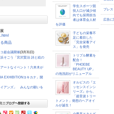
学生スポーツ競
プレス
技人口が減少傾
向でも採用担当
広告に
者は体育会人材
を評価
』展
子どもの栄養不
1.html
足に着目した
「完全栄養アイ
連する商品
ス」を発売
ニコ超会議開催
(3月31日)
トリプル酵素を
浜そごう「宮沢賢治 詩と絵の
配合！
「PHOEBE
でアートなイベント！六本木が
BEAUTY UP」
の泡洗顔がリニューアル
 EXHIBITIONヨキカナ」開
オルビスの『エ
ッセンスインシ
ワイアンズ」 みんなの願いを
リーズ』から、
「超音波トリー
トメント」発想のヘアオイ
ルが誕生！
少量高エネルギ