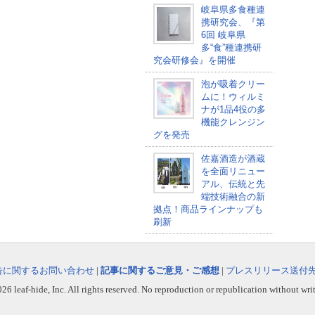
岐阜県多食種連
携研究会、『第
6回 岐阜県
多“食”種連携研
究会研修会』を開催
泡が吸着クリー
ムに！ウィルミ
ナが1品4役の多
機能クレンジン
グを発売
佐嘉酒造が酒蔵
を全面リニュー
アル、伝統と先
端技術融合の新
拠点！商品ラインナップも
刷新
告に関するお問い合わせ
|
記事に関するご意見・ご感想
|
プレスリリース送付
6 leaf-hide, Inc. All rights reserved. No reproduction or republication without wri