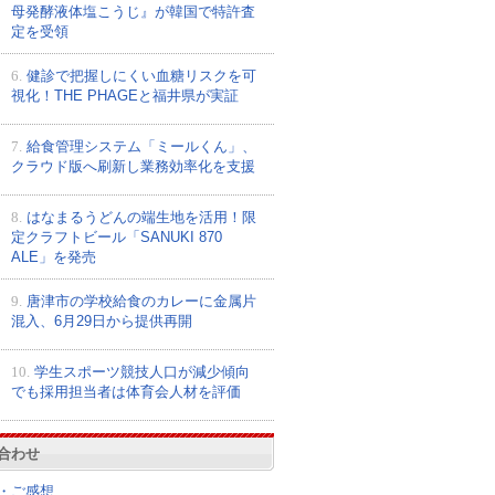
母発酵液体塩こうじ』が韓国で特許査
定を受領
6.
健診で把握しにくい血糖リスクを可
視化！THE PHAGEと福井県が実証
7.
給食管理システム「ミールくん」、
クラウド版へ刷新し業務効率化を支援
8.
はなまるうどんの端生地を活用！限
定クラフトビール「SANUKI 870
ALE」を発売
9.
唐津市の学校給食のカレーに金属片
混入、6月29日から提供再開
10.
学生スポーツ競技人口が減少傾向
でも採用担当者は体育会人材を評価
合わせ
・ご感想