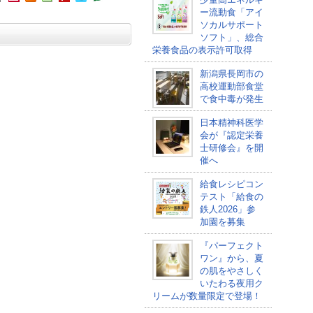
ー流動食「アイ
ソカルサポート
ソフト」、総合
栄養食品の表示許可取得
新潟県長岡市の
高校運動部食堂
で食中毒が発生
日本精神科医学
会が『認定栄養
士研修会』を開
催へ
給食レシピコン
テスト「給食の
鉄人2026」参
加園を募集
『パーフェクト
ワン』から、夏
の肌をやさしく
いたわる夜用ク
リームが数量限定で登場！