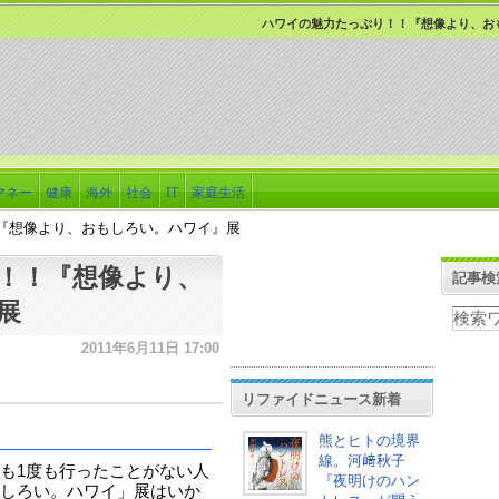
ハワイの魅力たっぷり！！『想像より、
マネー
健康
海外
社会
IT
家庭生活
『想像より、おもしろい。ハワイ』展
！！『想像より、
記事検
』展
2011年6月11日 17:00
リファイドニュース新着
熊とヒトの境界
線。河﨑秋子
も1度も行ったことがない人
『夜明けのハン
しろい。ハワイ」展はいか