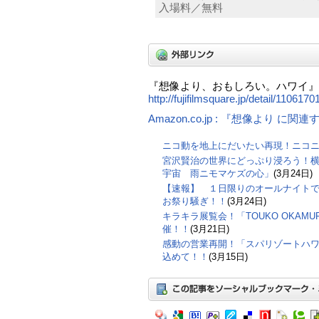
入場料／無料
『想像より、おもしろい。ハワイ
http://fujifilmsquare.jp/detail/1106170
Amazon.co.jp : 『想像より に関
ニコ動を地上にだいたい再現！ニコ
宮沢賢治の世界にどっぷり浸ろう！横
宇宙 雨ニモマケズの心」
(3月24日)
【速報】 １日限りのオールナイト
お祭り騒ぎ！！
(3月24日)
キラキラ展覧会！「TOUKO OKAMURA
催！！
(3月21日)
感動の営業再開！「スパリゾートハ
込めて！！
(3月15日)