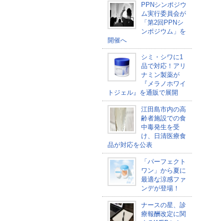
PPNシンポジウ
ム実行委員会が
「第2回PPNシ
ンポジウム」を
開催へ
シミ・シワに1
品で対応！アリ
ナミン製薬が
『メラノホワイ
トジェル』を通販で展開
江田島市内の高
齢者施設での食
中毒発生を受
け、日清医療食
品が対応を公表
「パーフェクト
ワン」から夏に
最適な涼感ファ
ンデが登場！
ナースの星、診
療報酬改定に関