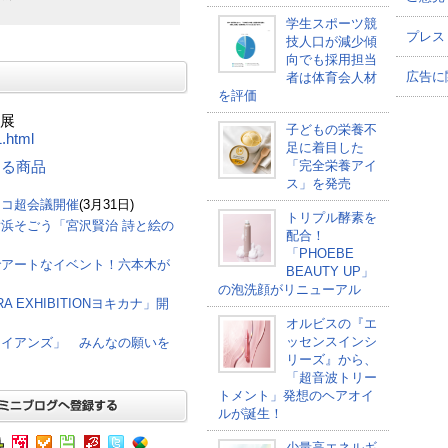
学生スポーツ競
プレス
技人口が減少傾
向でも採用担当
広告に
者は体育会人材
を評価
』展
子どもの栄養不
1.html
足に着目した
「完全栄養アイ
連する商品
ス」を発売
ニコ超会議開催
(3月31日)
トリプル酵素を
浜そごう「宮沢賢治 詩と絵の
配合！
「PHOEBE
でアートなイベント！六本木が
BEAUTY UP」
の泡洗顔がリニューアル
 EXHIBITIONヨキカナ」開
オルビスの『エ
ッセンスインシ
ワイアンズ」 みんなの願いを
リーズ』から、
「超音波トリー
トメント」発想のヘアオイ
ルが誕生！
少量高エネルギ