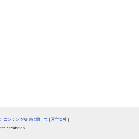
先
|
コンテンツ提供に関して
|
運営会社
|
tten permission.