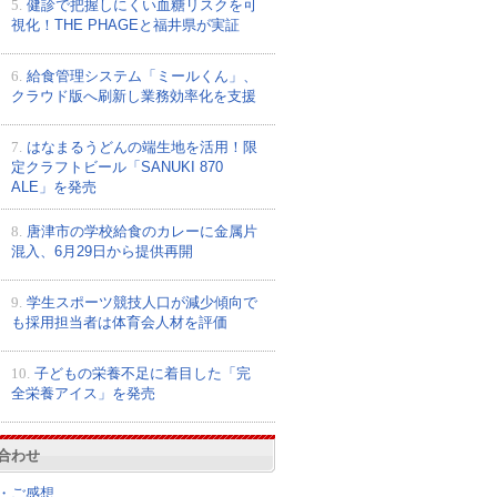
5.
健診で把握しにくい血糖リスクを可
視化！THE PHAGEと福井県が実証
6.
給食管理システム「ミールくん」、
クラウド版へ刷新し業務効率化を支援
7.
はなまるうどんの端生地を活用！限
定クラフトビール「SANUKI 870
ALE」を発売
8.
唐津市の学校給食のカレーに金属片
混入、6月29日から提供再開
9.
学生スポーツ競技人口が減少傾向で
も採用担当者は体育会人材を評価
10.
子どもの栄養不足に着目した「完
全栄養アイス」を発売
合わせ
・ご感想