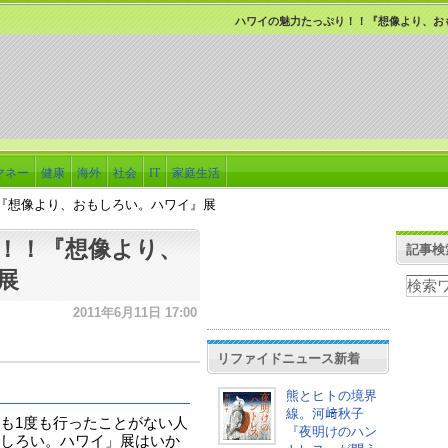
ハワイの魅力たっぷり！！『想像より、
マネー
健康
海外
社会
IT
家庭生活
『想像より、おもしろい。ハワイ』展
！！『想像より、
記事検
』展
2011年6月11日 17:00
リファイドニュース新着
熊とヒトの境界
線。河﨑秋子
も1度も行ったことがない人
『夜明けのハン
しろい。ハワイ」展はいか