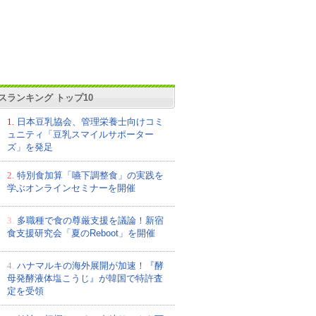
スランキング トップ10
1.
日本豆乳協会、管理栄養士向けコミ
ュニティ「豆乳スマイルサポーター
ズ」を発足
2.
特別食加算「嚥下調整食」の実践を
学ぶオンラインセミナーを開催
3.
多職種で食の尊厳支援を議論！新宿
食支援研究会「夏のReboot」を開催
4.
ハナマルキの海外展開が加速！『酵
母発酵液体塩こうじ』が韓国で特許査
定を受領