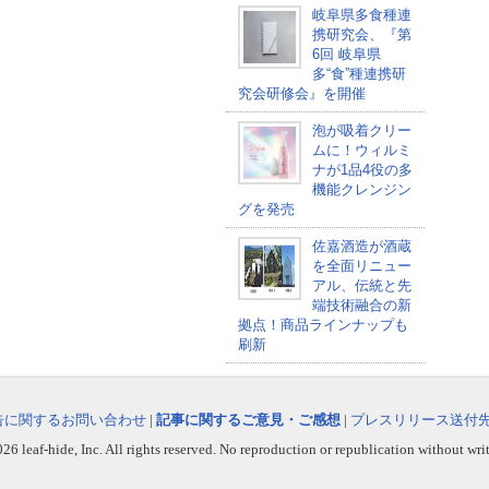
岐阜県多食種連
携研究会、『第
6回 岐阜県
多“食”種連携研
究会研修会』を開催
泡が吸着クリー
ムに！ウィルミ
ナが1品4役の多
機能クレンジン
グを発売
佐嘉酒造が酒蔵
を全面リニュー
アル、伝統と先
端技術融合の新
拠点！商品ラインナップも
刷新
告に関するお問い合わせ
|
記事に関するご意見・ご感想
|
プレスリリース送付
6 leaf-hide, Inc. All rights reserved. No reproduction or republication without wri