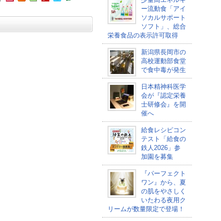
ー流動食「アイ
ソカルサポート
ソフト」、総合
栄養食品の表示許可取得
新潟県長岡市の
高校運動部食堂
で食中毒が発生
日本精神科医学
会が『認定栄養
士研修会』を開
催へ
給食レシピコン
テスト「給食の
鉄人2026」参
加園を募集
『パーフェクト
ワン』から、夏
の肌をやさしく
いたわる夜用ク
リームが数量限定で登場！