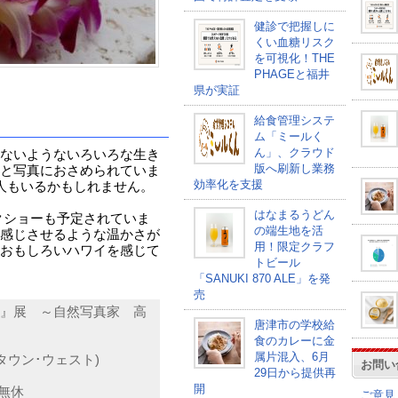
健診で把握しに
くい血糖リスク
を可視化！THE
PHAGEと福井
県が実証
給食管理システ
ム「ミールく
ん」、クラウド
ないようないろいろな生き
版へ刷新し業務
と写真におさめられていま
効率化を支援
人もいるかもしれません。
はなまるうどん
ークショーも予定されていま
の端生地を活
感じさせるような温かさが
用！限定クラフ
おもしろいハワイを感じて
トビール
「SANUKI 870 ALE」を発
売
』展 ～自然写真家 高
唐津市の学校給
食のカレーに金
属片混入、6月
タウン･ウェスト)
お問い
29日から提供再
開
中無休
ご意見