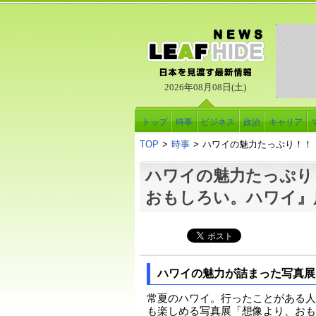
2026年08月08日(土)
トップ
時事
ビジネス
政治
キャリア
TOP
>
時事
>
ハワイの魅力たっぷり！！
ハワイの魅力たっぷり
おもしろい。ハワイ
ハワイの魅力が詰まった写真展
常夏のハワイ。行ったことがある人
も楽しめる写真展「想像より、おも