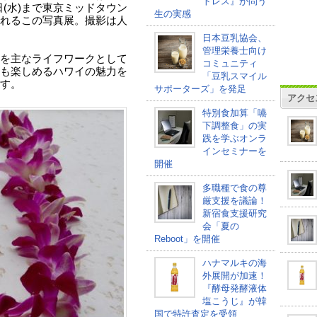
トレス』が問う
9日(水)まで東京ミッドタウン
生の実感
れるこの写真展。撮影は人
日本豆乳協会、
管理栄養士向け
を主なライフワークとして
コミュニティ
も楽しめるハワイの魅力を
「豆乳スマイル
す。
サポーターズ」を発足
アクセ
特別食加算「嚥
下調整食」の実
践を学ぶオンラ
インセミナーを
開催
多職種で食の尊
厳支援を議論！
新宿食支援研究
会「夏の
Reboot」を開催
ハナマルキの海
外展開が加速！
『酵母発酵液体
塩こうじ』が韓
国で特許査定を受領