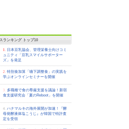
スランキング トップ10
1.
日本豆乳協会、管理栄養士向けコミ
ュニティ「豆乳スマイルサポーター
ズ」を発足
2.
特別食加算「嚥下調整食」の実践を
学ぶオンラインセミナーを開催
3.
多職種で食の尊厳支援を議論！新宿
食支援研究会「夏のReboot」を開催
4.
ハナマルキの海外展開が加速！『酵
母発酵液体塩こうじ』が韓国で特許査
定を受領