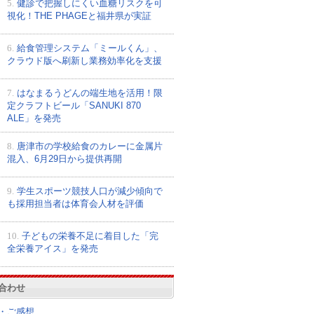
5.
健診で把握しにくい血糖リスクを可
視化！THE PHAGEと福井県が実証
6.
給食管理システム「ミールくん」、
クラウド版へ刷新し業務効率化を支援
7.
はなまるうどんの端生地を活用！限
定クラフトビール「SANUKI 870
ALE」を発売
8.
唐津市の学校給食のカレーに金属片
混入、6月29日から提供再開
9.
学生スポーツ競技人口が減少傾向で
も採用担当者は体育会人材を評価
10.
子どもの栄養不足に着目した「完
全栄養アイス」を発売
合わせ
・ご感想