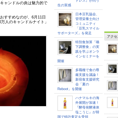
トレス』が問う
キャンドルの炎は魅力的で
生の実感
日本豆乳協会、
おすすめなのが、6月11日
管理栄養士向け
00万人のキャンドルナイト」
コミュニティ
「豆乳スマイル
サポーターズ」を発足
アクセ
特別食加算「嚥
下調整食」の実
践を学ぶオンラ
インセミナーを
開催
多職種で食の尊
厳支援を議論！
新宿食支援研究
会「夏の
Reboot」を開催
ハナマルキの海
外展開が加速！
『酵母発酵液体
塩こうじ』が韓
国で特許査定を受領