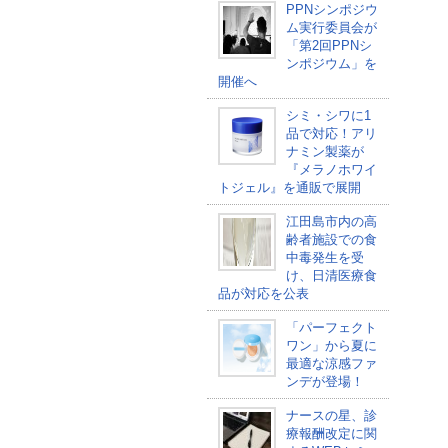
PPNシンポジウ
ム実行委員会が
「第2回PPNシ
ンポジウム」を
開催へ
シミ・シワに1
品で対応！アリ
ナミン製薬が
『メラノホワイ
トジェル』を通販で展開
江田島市内の高
齢者施設での食
中毒発生を受
け、日清医療食
品が対応を公表
「パーフェクト
ワン」から夏に
最適な涼感ファ
ンデが登場！
ナースの星、診
療報酬改定に関