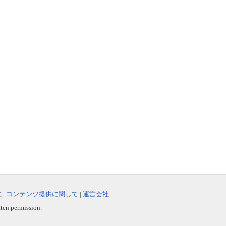
先
|
コンテンツ提供に関して
|
運営会社
|
tten permission.