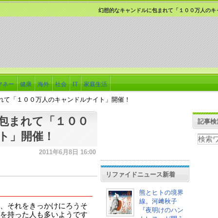
幻想的なキャンドルに包まれて「１００万人のキ
マネー
健康
海外
社会
IT
家庭生活
れて「１００万人のキャンドルナイト」開催！
包まれて「１００
記事検
ト」開催！
2011年6月8日 16:00
リファイドニュース新着
熊とヒトの境界
線。河﨑秋子
、それをきっかけにろうそ
『夜明けのハン
を持った人も多いようです