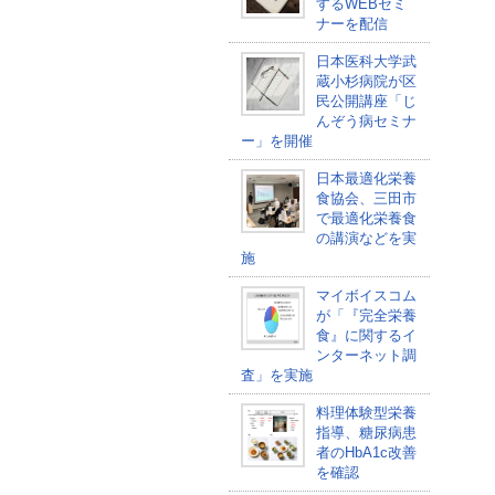
するWEBセミ
ナーを配信
日本医科大学武
蔵小杉病院が区
民公開講座「じ
んぞう病セミナ
ー」を開催
日本最適化栄養
食協会、三田市
で最適化栄養食
の講演などを実
施
マイボイスコム
が「『完全栄養
食』に関するイ
ンターネット調
査」を実施
料理体験型栄養
指導、糖尿病患
者のHbA1c改善
を確認