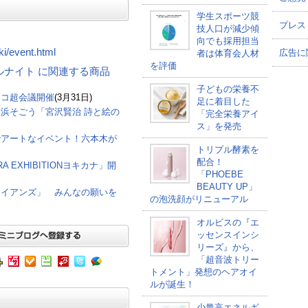
学生スポーツ競
プレス
技人口が減少傾
向でも採用担当
iki/event.html
広告に
者は体育会人材
を評価
ャンドルナイト に関連する商品
子どもの栄養不
ニコ超会議開催
(3月31日)
足に着目した
浜そごう「宮沢賢治 詩と絵の
「完全栄養アイ
ス」を発売
でアートなイベント！六本木が
トリプル酵素を
配合！
 EXHIBITIONヨキカナ」開
「PHOEBE
BEAUTY UP」
ワイアンズ」 みんなの願いを
の泡洗顔がリニューアル
オルビスの『エ
ッセンスインシ
リーズ』から、
「超音波トリー
トメント」発想のヘアオイ
ルが誕生！
少量高エネルギ