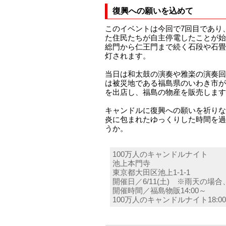
復興への願いを込めて
このイベントは今回で7回目であり
た住民たちが自主停電したことが始
総門から仁王門まで続く石段や石畳
灯されます。
当日は和太鼓の演奏や雅楽の演奏回
は被災地である福島県のいわき市が
を出店し、福島の物産を販売します
キャンドルに復興への願いを祈りな
炎に包まれたゆっくりした時間を過
うか。
100万人のキャンドルナイト
池上本門寺
東京都大田区池上1-1-1
開催日／6/11(土) ※雨天の場合、
開催時間／福島物販14:00～
100万人のキャンドルナイト18:0