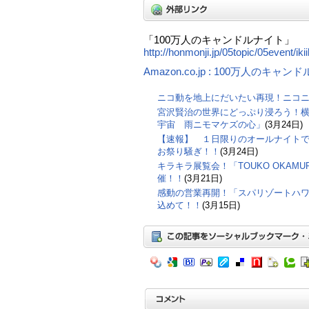
「100万人のキャンドルナイト」
http://honmonji.jp/05topic/05event/iki
Amazon.co.jp : 100万人のキ
ニコ動を地上にだいたい再現！ニコ
宮沢賢治の世界にどっぷり浸ろう！横
宇宙 雨ニモマケズの心」
(3月24日)
【速報】 １日限りのオールナイト
お祭り騒ぎ！！
(3月24日)
キラキラ展覧会！「TOUKO OKAMURA
催！！
(3月21日)
感動の営業再開！「スパリゾートハ
込めて！！
(3月15日)