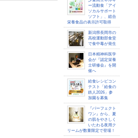
ー流動食「アイ
ソカルサポート
ソフト」、総合
栄養食品の表示許可取得
新潟県長岡市の
高校運動部食堂
で食中毒が発生
日本精神科医学
会が『認定栄養
士研修会』を開
催へ
給食レシピコン
テスト「給食の
鉄人2026」参
加園を募集
『パーフェクト
ワン』から、夏
の肌をやさしく
いたわる夜用ク
リームが数量限定で登場！