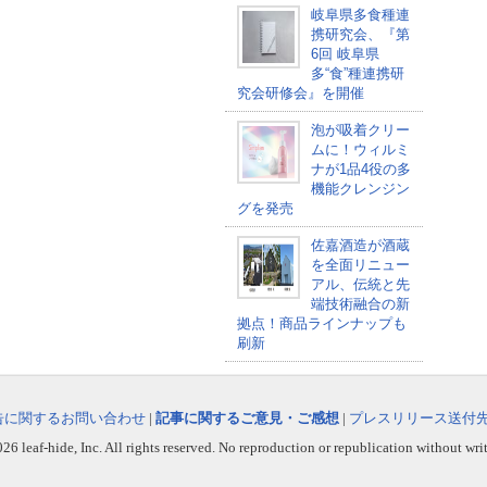
岐阜県多食種連
携研究会、『第
6回 岐阜県
多“食”種連携研
究会研修会』を開催
泡が吸着クリー
ムに！ウィルミ
ナが1品4役の多
機能クレンジン
グを発売
佐嘉酒造が酒蔵
を全面リニュー
アル、伝統と先
端技術融合の新
拠点！商品ラインナップも
刷新
告に関するお問い合わせ
|
記事に関するご意見・ご感想
|
プレスリリース送付
6 leaf-hide, Inc. All rights reserved. No reproduction or republication without wri