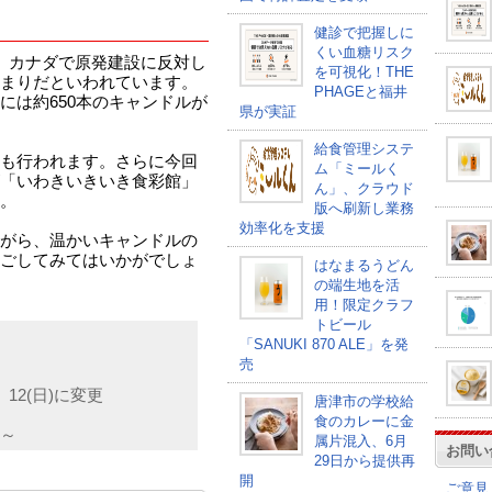
健診で把握しに
くい血糖リスク
、カナダで原発建設に反対し
を可視化！THE
まりだといわれています。
PHAGEと福井
には約650本のキャンドルが
県が実証
給食管理システ
も行われます。さらに今回
ム「ミールく
「いわきいきいき食彩館」
ん」、クラウド
。
版へ刷新し業務
効率化を支援
がら、温かいキャンドルの
ごしてみてはいかがでしょ
はなまるうどん
の端生地を活
用！限定クラフ
トビール
「SANUKI 870 ALE」を発
売
12(日)に変更
唐津市の学校給
食のカレーに金
0～
属片混入、6月
お問い
29日から提供再
開
ご意見