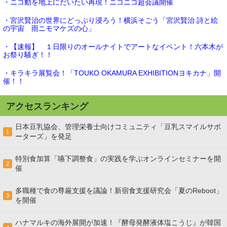
・ニコ動を地上にだいたい再現！ニコニコ超会議開催
・宮沢賢治の世界にどっぷり浸ろう！横浜そごう「宮沢賢治 詩と絵
の宇宙 雨ニモマケズの心」
・【速報】 １日限りのオールナイトでアートなイベント！六本木が
お祭り騒ぎ！！
・キラキラ展覧会！「TOUKO OKAMURA EXHIBITIONヨキカナ」開
催！！
アクセスランキング
日本豆乳協会、管理栄養士向けコミュニティ「豆乳スマイルサポ
1
ーターズ」を発足
特別食加算「嚥下調整食」の実践を学ぶオンラインセミナーを開
2
催
多職種で食の尊厳支援を議論！新宿食支援研究会「夏のReboot」
3
を開催
ハナマルキの海外展開が加速！『酵母発酵液体塩こうじ』が韓国