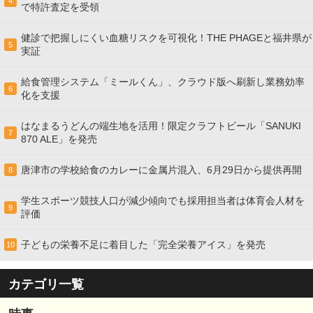
4
で特許査定を受領
健診で把握しにくい血糖リスクを可視化！THE PHAGEと福井県が
5
実証
給食管理システム「ミールくん」、クラウド版へ刷新し業務効率
6
化を支援
はなまるうどんの端生地を活用！限定クラフトビール「SANUKI
7
870 ALE」を発売
唐津市の学校給食のカレーに金属片混入、6月29日から提供再開
8
学生スポーツ競技人口が減少傾向でも採用担当者は体育会人材を
9
評価
子どもの栄養不足に着目した「完全栄養アイス」を発売
10
カテゴリ一覧