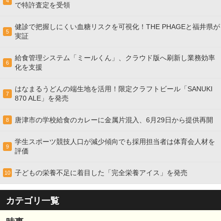
4
で特許査定を受領
健診で把握しにくい血糖リスクを可視化！THE PHAGEと福井県が
5
実証
給食管理システム「ミールくん」、クラウド版へ刷新し業務効率
6
化を支援
はなまるうどんの端生地を活用！限定クラフトビール「SANUKI
7
870 ALE」を発売
唐津市の学校給食のカレーに金属片混入、6月29日から提供再開
8
学生スポーツ競技人口が減少傾向でも採用担当者は体育会人材を
9
評価
子どもの栄養不足に着目した「完全栄養アイス」を発売
10
カテゴリ一覧