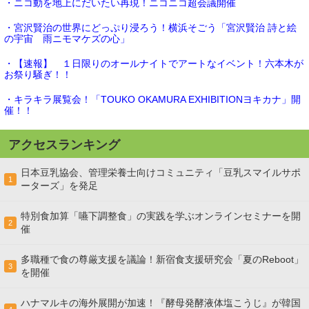
・ニコ動を地上にだいたい再現！ニコニコ超会議開催
・宮沢賢治の世界にどっぷり浸ろう！横浜そごう「宮沢賢治 詩と絵
の宇宙 雨ニモマケズの心」
・【速報】 １日限りのオールナイトでアートなイベント！六本木が
お祭り騒ぎ！！
・キラキラ展覧会！「TOUKO OKAMURA EXHIBITIONヨキカナ」開
催！！
アクセスランキング
日本豆乳協会、管理栄養士向けコミュニティ「豆乳スマイルサポ
1
ーターズ」を発足
特別食加算「嚥下調整食」の実践を学ぶオンラインセミナーを開
2
催
多職種で食の尊厳支援を議論！新宿食支援研究会「夏のReboot」
3
を開催
ハナマルキの海外展開が加速！『酵母発酵液体塩こうじ』が韓国