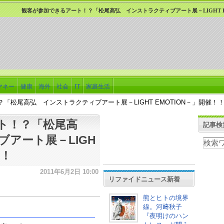
観客が参加できるアート！？「松尾高弘 インストラクティブアート展－LIGHT E
マネー
健康
海外
社会
IT
家庭生活
「松尾高弘 インストラクティブアート展－LIGHT EMOTION－」開催！
ト！？「松尾高
記事検
アート展－LIGH
！！
2011年6月2日 10:00
リファイドニュース新着
熊とヒトの境界
線。河﨑秋子
『夜明けのハン