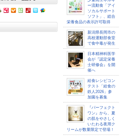
ー流動食「アイ
ソカルサポート
ソフト」、総合
栄養食品の表示許可取得
新潟県長岡市の
高校運動部食堂
で食中毒が発生
日本精神科医学
会が『認定栄養
士研修会』を開
催へ
給食レシピコン
テスト「給食の
鉄人2026」参
加園を募集
『パーフェクト
ワン』から、夏
の肌をやさしく
いたわる夜用ク
リームが数量限定で登場！