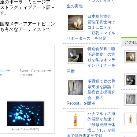
トレス』が問う
、銀座のポーラ ミュージア
生の実感
ストラクティブアート展－
ます。
日本豆乳協会、
管理栄養士向け
国際メディアアートビエン
コミュニティ
も有名なアーティストで
「豆乳スマイル
サポーターズ」を発足
アクセ
特別食加算「嚥
下調整食」の実
践を学ぶオンラ
インセミナーを
開催
多職種で食の尊
厳支援を議論！
新宿食支援研究
会「夏の
Reboot」を開催
ハナマルキの海
外展開が加速！
『酵母発酵液体
塩こうじ』が韓
国で特許査定を受領