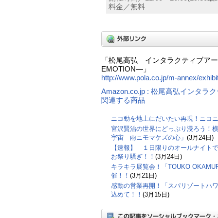
料金／無料
「松尾高弘 インタラクティブアート
EMOTION―」
http://www.pola.co.jp/m-annex/exhibi
Amazon.co.jp : 松尾高弘インタ
関連する商品
ニコ動を地上にだいたい再現！ニコ
宮沢賢治の世界にどっぷり浸ろう！横
宇宙 雨ニモマケズの心」
(3月24日)
【速報】 １日限りのオールナイト
お祭り騒ぎ！！
(3月24日)
キラキラ展覧会！「TOUKO OKAMURA
催！！
(3月21日)
感動の営業再開！「スパリゾートハ
込めて！！
(3月15日)