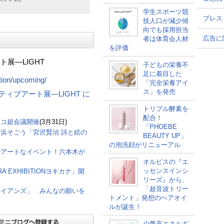
学生スポーツ競
プレス
技人口が減少傾
向でも採用担当
広告に
者は体育会人材
を評価
展―LIGHT
子どもの栄養不
足に着目した
tion/upcoming/
「完全栄養アイ
ス」を発売
ラクティブアート展―LIGHT に
トリプル酵素を
配合！
ニコ超会議開催
(3月31日)
「PHOEBE
浜そごう「宮沢賢治 詩と絵の
BEAUTY UP」
の泡洗顔がリニューアル
でアートなイベント！六本木が
オルビスの『エ
ッセンスインシ
 EXHIBITIONヨキカナ」開
リーズ』から、
「超音波トリー
ワイアンズ」 みんなの願いを
トメント」発想のヘアオイ
ルが誕生！
少量高エネルギ