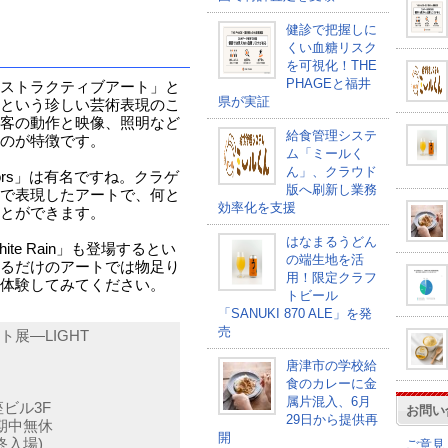
健診で把握しに
くい血糖リスク
を可視化！THE
PHAGEと福井
ストラクティブアート」と
県が実証
という珍しい芸術表現のこ
客の動作と映像、照明など
給食管理システ
のが特徴です。
ム「ミールく
ん」、クラウド
lors」は有名ですね。クラゲ
版へ刷新し業務
で表現したアートで、何と
効率化を支援
とができます。
はなまるうどん
e Rain」も登場するとい
の端生地を活
るだけのアートでは物足り
用！限定クラフ
体験してみてください。
トビール
「SANUKI 870 ALE」を発
売
展―LIGHT
唐津市の学校給
食のカレーに金
属片混入、6月
座ビル3F
お問い
29日から提供再
会期中無休
開
最終入場)
ご意見