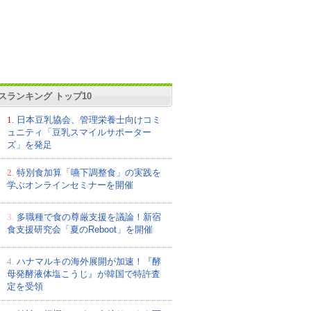
スランキング トップ10
1.
日本豆乳協会、管理栄養士向けコミ
ュニティ「豆乳スマイルサポーター
ズ」を発足
2.
特別食加算「嚥下調整食」の実践を
学ぶオンラインセミナーを開催
3.
多職種で食の尊厳支援を議論！新宿
食支援研究会「夏のReboot」を開催
4.
ハナマルキの海外展開が加速！『酵
母発酵液体塩こうじ』が韓国で特許査
定を受領