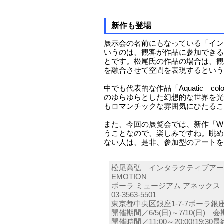
新作も登場
展示会の名前にもなっている「イン
いうのは、観客が作品に参加できる
とです。松尾氏の作品の場合は、観
を融合させて空間を表現するという
中でも代表的な作品「Aquatic co
のゆらゆらとした幻想的な世界を光
もロマンチックな雰囲気にひたるこ
また、今回の展覧会では、新作「Whit
うことなので、楽しみですね。眺め
ない人は、是非、参加型のアートを
松尾高弘 インタラクティブアート
EMOTION―
ポーラ ミュージアム アネックス
03-3563-5501
東京都中央区銀座1-7-7ポーラ銀
開催期間／6/5(日)～7/10(日) 
開催時間／11:00～20:00(19:30