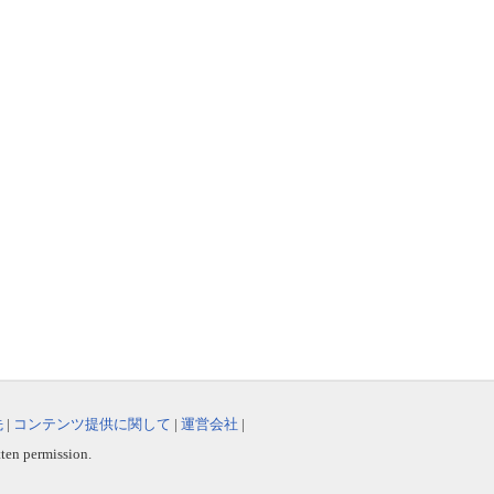
先
|
コンテンツ提供に関して
|
運営会社
|
tten permission.