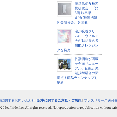
岐阜県多食種連
携研究会、『第
6回 岐阜県
多“食”種連携研
究会研修会』を開催
泡が吸着クリー
ムに！ウィルミ
ナが1品4役の多
機能クレンジン
グを発売
佐嘉酒造が酒蔵
を全面リニュー
アル、伝統と先
端技術融合の新
拠点！商品ラインナップも
刷新
告に関するお問い合わせ
|
記事に関するご意見・ご感想
|
プレスリリース送付
6 leaf-hide, Inc. All rights reserved. No reproduction or republication without wri