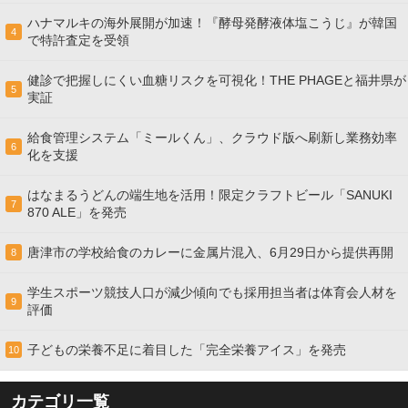
ハナマルキの海外展開が加速！『酵母発酵液体塩こうじ』が韓国
4
で特許査定を受領
健診で把握しにくい血糖リスクを可視化！THE PHAGEと福井県が
5
実証
給食管理システム「ミールくん」、クラウド版へ刷新し業務効率
6
化を支援
はなまるうどんの端生地を活用！限定クラフトビール「SANUKI
7
870 ALE」を発売
唐津市の学校給食のカレーに金属片混入、6月29日から提供再開
8
学生スポーツ競技人口が減少傾向でも採用担当者は体育会人材を
9
評価
子どもの栄養不足に着目した「完全栄養アイス」を発売
10
カテゴリ一覧