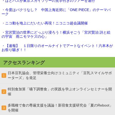
・はとバスが東京スカイツリーの見学付きのツアーを運行
・今度はパクリなし？ 中国上海近郊に「ONE PIECE」のテーマパ
ーク
・ニコ動を地上にだいたい再現！ニコニコ超会議開催
・宮沢賢治の世界にどっぷり浸ろう！横浜そごう「宮沢賢治 詩と絵
の宇宙 雨ニモマケズの心」
・【速報】 １日限りのオールナイトでアートなイベント！六本木が
お祭り騒ぎ！！
アクセスランキング
日本豆乳協会、管理栄養士向けコミュニティ「豆乳スマイルサポ
1
ーターズ」を発足
特別食加算「嚥下調整食」の実践を学ぶオンラインセミナーを開
2
催
多職種で食の尊厳支援を議論！新宿食支援研究会「夏のReboot」
3
を開催