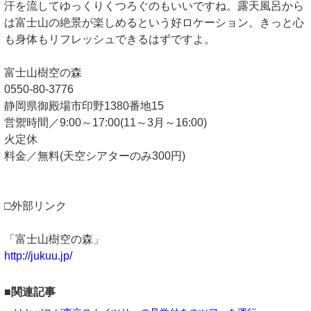
汗を流してゆっくりくつろぐのもいいですね。露天風呂から
は富士山の絶景が楽しめるという好ロケーション。きっと心
も身体もリフレッシュできるはずですよ。
富士山樹空の森
0550-80-3776
静岡県御殿場市印野1380番地15
営禦時間／9:00～17:00(11～3月～16:00)
火定休
料金／無料(天空シアターのみ300円)
□外部リンク
「富士山樹空の森」
http://jukuu.jp/
■関連記事