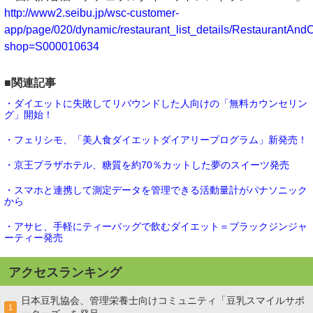
http://www2.seibu.jp/wsc-customer-
app/page/020/dynamic/restaurant_list_details/RestaurantAndC
shop=S000010634
■関連記事
・ダイエットに失敗してリバウンドした人向けの「無料カウンセリン
グ」開始！
・フェリシモ、「美人食ダイエットダイアリープログラム」新発売！
・京王プラザホテル、糖質を約70％カットした夢のスイーツ発売
・スマホと連携して測定データを管理できる活動量計がパナソニック
から
・アサヒ、手軽にティーバッグで飲むダイエット＝ブラックジンジャ
ーティー発売
アクセスランキング
日本豆乳協会、管理栄養士向けコミュニティ「豆乳スマイルサポ
1