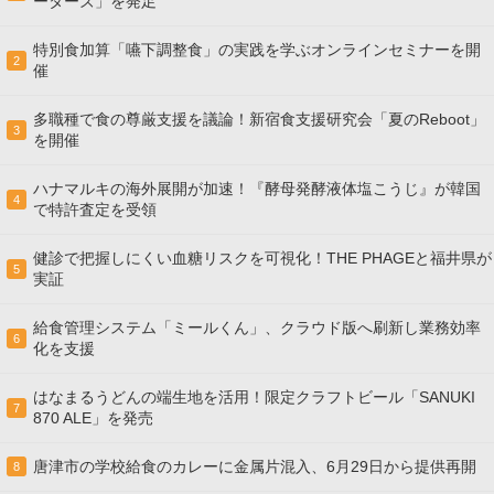
ーターズ」を発足
特別食加算「嚥下調整食」の実践を学ぶオンラインセミナーを開
2
催
多職種で食の尊厳支援を議論！新宿食支援研究会「夏のReboot」
3
を開催
ハナマルキの海外展開が加速！『酵母発酵液体塩こうじ』が韓国
4
で特許査定を受領
健診で把握しにくい血糖リスクを可視化！THE PHAGEと福井県が
5
実証
給食管理システム「ミールくん」、クラウド版へ刷新し業務効率
6
化を支援
はなまるうどんの端生地を活用！限定クラフトビール「SANUKI
7
870 ALE」を発売
唐津市の学校給食のカレーに金属片混入、6月29日から提供再開
8