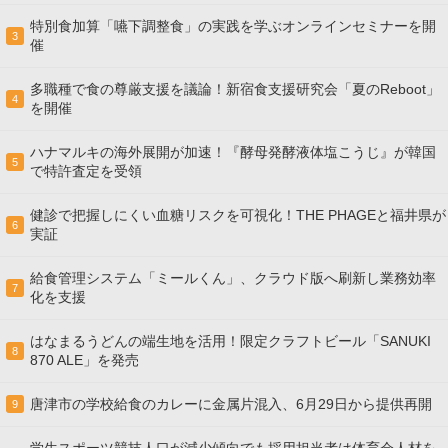
特別食加算「嚥下調整食」の実践を学ぶオンラインセミナーを開
3
催
多職種で食の尊厳支援を議論！新宿食支援研究会「夏のReboot」
4
を開催
ハナマルキの海外展開が加速！『酵母発酵液体塩こうじ』が韓国
5
で特許査定を受領
健診で把握しにくい血糖リスクを可視化！THE PHAGEと福井県が
6
実証
給食管理システム「ミールくん」、クラウド版へ刷新し業務効率
7
化を支援
はなまるうどんの端生地を活用！限定クラフトビール「SANUKI
8
870 ALE」を発売
唐津市の学校給食のカレーに金属片混入、6月29日から提供再開
9