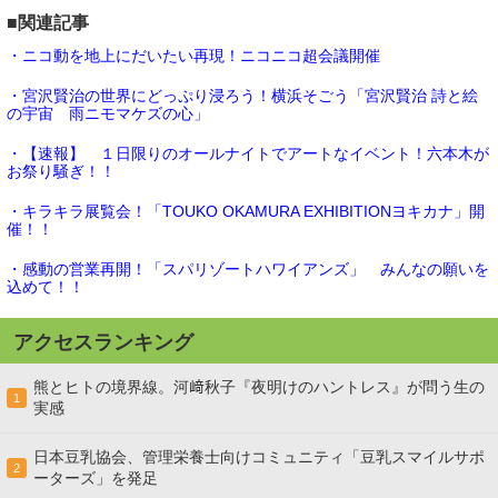
■関連記事
・ニコ動を地上にだいたい再現！ニコニコ超会議開催
・宮沢賢治の世界にどっぷり浸ろう！横浜そごう「宮沢賢治 詩と絵
の宇宙 雨ニモマケズの心」
・【速報】 １日限りのオールナイトでアートなイベント！六本木が
お祭り騒ぎ！！
・キラキラ展覧会！「TOUKO OKAMURA EXHIBITIONヨキカナ」開
催！！
・感動の営業再開！「スパリゾートハワイアンズ」 みんなの願いを
込めて！！
アクセスランキング
熊とヒトの境界線。河﨑秋子『夜明けのハントレス』が問う生の
1
実感
日本豆乳協会、管理栄養士向けコミュニティ「豆乳スマイルサポ
2
ーターズ」を発足