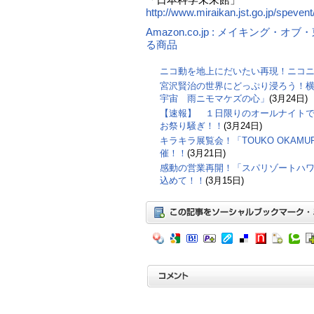
「日本科学未来館」
http://www.miraikan.jst.go.jp/spevent
Amazon.co.jp : メイキング・
る商品
ニコ動を地上にだいたい再現！ニコ
宮沢賢治の世界にどっぷり浸ろう！横
宇宙 雨ニモマケズの心」
(3月24日)
【速報】 １日限りのオールナイト
お祭り騒ぎ！！
(3月24日)
キラキラ展覧会！「TOUKO OKAMURA
催！！
(3月21日)
感動の営業再開！「スパリゾートハ
込めて！！
(3月15日)