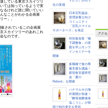
トレス』が問う
到達している東京スカイツリ
生の実感
いては知っているようで実
なるけれど誰に聞いていい
日本豆乳協会、
んなことがわかる企画展
管理栄養士向け
リー」。
コミュニティ
「豆乳スマイル
で開催されているこの企画展
サポーターズ」を発足
京スカイツリーのあれこれ
アクセ
会なのです。
特別食加算「嚥
下調整食」の実
践を学ぶオンラ
インセミナーを
開催
多職種で食の尊
厳支援を議論！
新宿食支援研究
会「夏の
Reboot」を開催
ハナマルキの海
外展開が加速！
『酵母発酵液体
塩こうじ』が韓
国で特許査定を受領