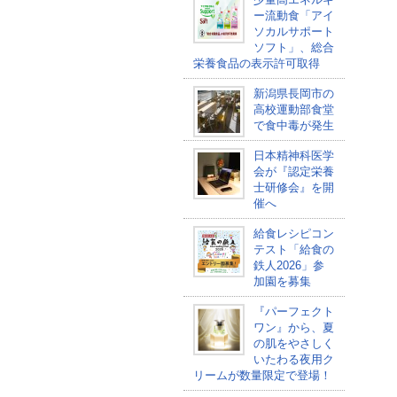
ー流動食「アイ
ソカルサポート
ソフト」、総合
栄養食品の表示許可取得
新潟県長岡市の
高校運動部食堂
で食中毒が発生
日本精神科医学
会が『認定栄養
士研修会』を開
催へ
給食レシピコン
テスト「給食の
鉄人2026」参
加園を募集
『パーフェクト
ワン』から、夏
の肌をやさしく
いたわる夜用ク
リームが数量限定で登場！