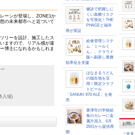
健診で把握しに
くい血糖リスク
レーンが登場し、ZONE1か
を可視化！THE
へと理想の未来都市へと近づいて
PHAGEと福井
県が実証
ツリーを設計、施工したス
給食管理システ
いますので、リアル感が違
ム「ミールく
ー博士になれるかもしれま
ん」、クラウド
版へ刷新し業務
効率化を支援
リー
はなまるうどん
の端生地を活
用！限定クラフ
トビール
「SANUKI 870 ALE」を発
最終入場)
売
唐津市の学校給
食のカレーに金
属片混入、6月
お問い
29日から提供再
開
ご意見