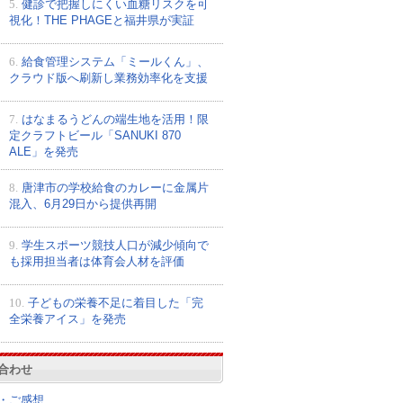
5.
健診で把握しにくい血糖リスクを可
視化！THE PHAGEと福井県が実証
6.
給食管理システム「ミールくん」、
クラウド版へ刷新し業務効率化を支援
7.
はなまるうどんの端生地を活用！限
定クラフトビール「SANUKI 870
ALE」を発売
8.
唐津市の学校給食のカレーに金属片
混入、6月29日から提供再開
9.
学生スポーツ競技人口が減少傾向で
も採用担当者は体育会人材を評価
10.
子どもの栄養不足に着目した「完
全栄養アイス」を発売
合わせ
・ご感想