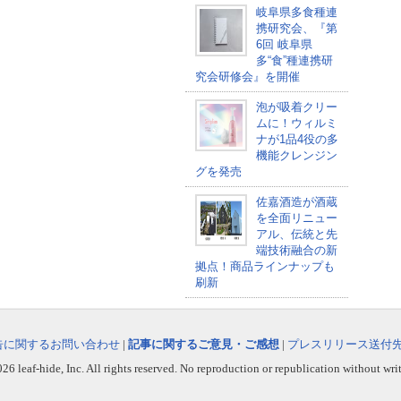
岐阜県多食種連
携研究会、『第
6回 岐阜県
多“食”種連携研
究会研修会』を開催
泡が吸着クリー
ムに！ウィルミ
ナが1品4役の多
機能クレンジン
グを発売
佐嘉酒造が酒蔵
を全面リニュー
アル、伝統と先
端技術融合の新
拠点！商品ラインナップも
刷新
告に関するお問い合わせ
|
記事に関するご意見・ご感想
|
プレスリリース送付
6 leaf-hide, Inc. All rights reserved. No reproduction or republication without wri