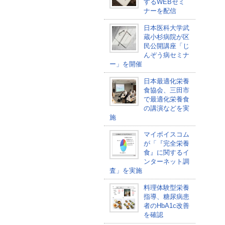
するWEBセミ
ナーを配信
日本医科大学武
蔵小杉病院が区
民公開講座「じ
んぞう病セミナ
ー」を開催
日本最適化栄養
食協会、三田市
で最適化栄養食
の講演などを実
施
マイボイスコム
が「『完全栄養
食』に関するイ
ンターネット調
査」を実施
料理体験型栄養
指導、糖尿病患
者のHbA1c改善
を確認