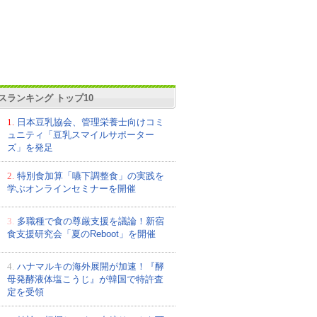
スランキング トップ10
1.
日本豆乳協会、管理栄養士向けコミ
ュニティ「豆乳スマイルサポーター
ズ」を発足
2.
特別食加算「嚥下調整食」の実践を
学ぶオンラインセミナーを開催
3.
多職種で食の尊厳支援を議論！新宿
食支援研究会「夏のReboot」を開催
4.
ハナマルキの海外展開が加速！『酵
母発酵液体塩こうじ』が韓国で特許査
定を受領