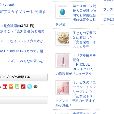
/skytree/
学生スポーツ競
プレス
技人口が減少傾
オブ・東京スカイツリー に関連す
向でも採用担当
広告に
者は体育会人材
を評価
ニコ超会議開催
(3月31日)
浜そごう「宮沢賢治 詩と絵の
子どもの栄養不
足に着目した
でアートなイベント！六本木が
「完全栄養アイ
ス」を発売
 EXHIBITIONヨキカナ」開
トリプル酵素を
配合！
ワイアンズ」 みんなの願いを
「PHOEBE
BEAUTY UP」
の泡洗顔がリニューアル
オルビスの『エ
ッセンスインシ
リーズ』から、
「超音波トリー
トメント」発想のヘアオイ
ルが誕生！
少量高エネルギ