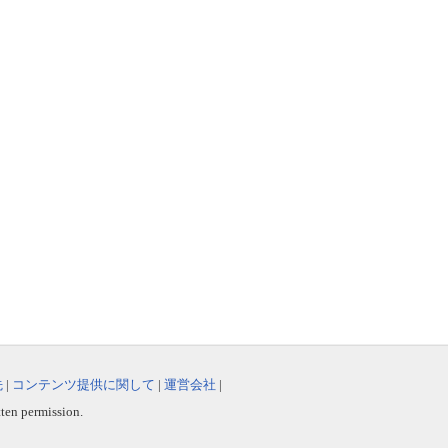
先
|
コンテンツ提供に関して
|
運営会社
|
tten permission.