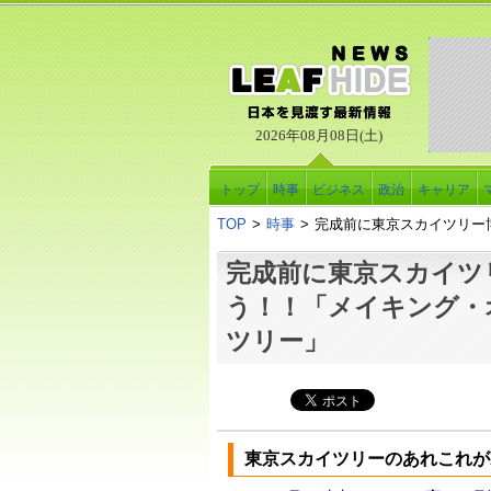
2026年08月08日(土)
トップ
時事
ビジネス
政治
キャリア
TOP
>
時事
>
完成前に東京スカイツリー
完成前に東京スカイツ
う！！「メイキング・
ツリー」
東京スカイツリーのあれこれが