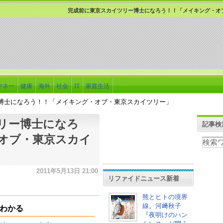
完成前に東京スカイツリー博士になろう！！「メイキング・オ
マネー
健康
海外
社会
IT
家庭生活
博士になろう！！「メイキング・オブ・東京スカイツリー」
リー博士になろ
記事検
オブ・東京スカイ
2011年5月13日 21:00
リファイドニュース新着
熊とヒトの境界
線。河﨑秋子
わかる
『夜明けのハン