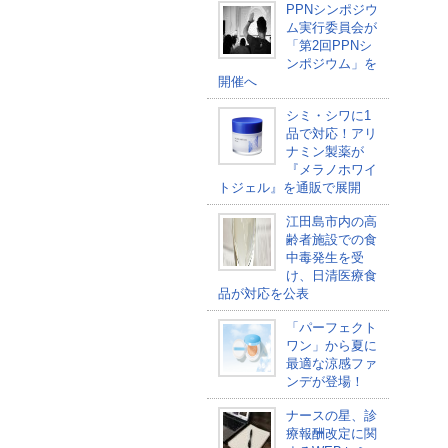
PPNシンポジウ
ム実行委員会が
「第2回PPNシ
ンポジウム」を
開催へ
シミ・シワに1
品で対応！アリ
ナミン製薬が
『メラノホワイ
トジェル』を通販で展開
江田島市内の高
齢者施設での食
中毒発生を受
け、日清医療食
品が対応を公表
「パーフェクト
ワン」から夏に
最適な涼感ファ
ンデが登場！
ナースの星、診
療報酬改定に関