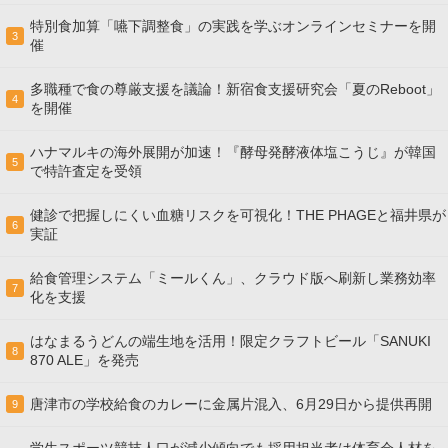
特別食加算「嚥下調整食」の実践を学ぶオンラインセミナーを開
3
催
多職種で食の尊厳支援を議論！新宿食支援研究会「夏のReboot」
4
を開催
ハナマルキの海外展開が加速！『酵母発酵液体塩こうじ』が韓国
5
で特許査定を受領
健診で把握しにくい血糖リスクを可視化！THE PHAGEと福井県が
6
実証
給食管理システム「ミールくん」、クラウド版へ刷新し業務効率
7
化を支援
はなまるうどんの端生地を活用！限定クラフトビール「SANUKI
8
870 ALE」を発売
唐津市の学校給食のカレーに金属片混入、6月29日から提供再開
9