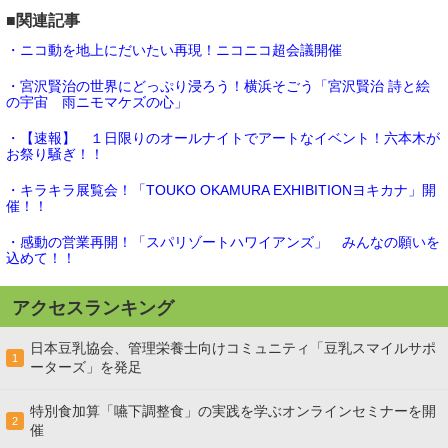
■関連記事
・ニコ動を地上にだいたい再現！ニコニコ超会議開催
・宮沢賢治の世界にどっぷり浸ろう！横浜そごう「宮沢賢治 詩と絵
の宇宙 雨ニモマケズの心」
・【速報】 １日限りのオールナイトでアートなイベント！六本木が
お祭り騒ぎ！！
・キラキラ展覧会！「TOUKO OKAMURA EXHIBITIONヨキカナ」開
催！！
・感動の営業再開！「スパリゾートハワイアンズ」 みんなの願いを
込めて！！
アクセスランキング
日本豆乳協会、管理栄養士向けコミュニティ「豆乳スマイルサポ
1
ーターズ」を発足
特別食加算「嚥下調整食」の実践を学ぶオンラインセミナーを開
2
催