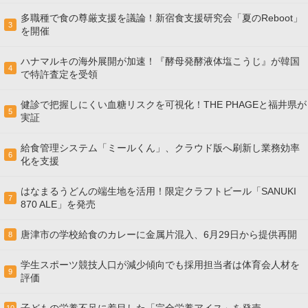
多職種で食の尊厳支援を議論！新宿食支援研究会「夏のReboot」
3
を開催
ハナマルキの海外展開が加速！『酵母発酵液体塩こうじ』が韓国
4
で特許査定を受領
健診で把握しにくい血糖リスクを可視化！THE PHAGEと福井県が
5
実証
給食管理システム「ミールくん」、クラウド版へ刷新し業務効率
6
化を支援
はなまるうどんの端生地を活用！限定クラフトビール「SANUKI
7
870 ALE」を発売
唐津市の学校給食のカレーに金属片混入、6月29日から提供再開
8
学生スポーツ競技人口が減少傾向でも採用担当者は体育会人材を
9
評価